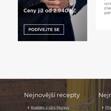
vyra
znám
jedn
Nejnovější recepty
Nejn
Kvašáky z jižní Moravy
Při