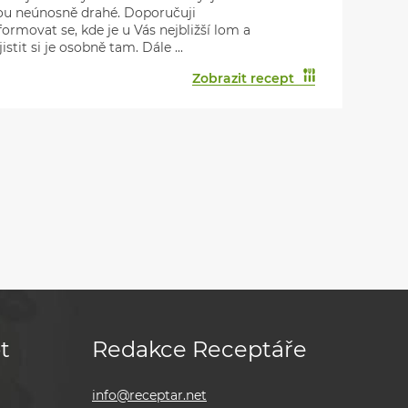
ou neúnosně drahé. Doporučuji
formovat se, kde je u Vás nejbližší lom a
jistit si je osobně tam. Dále ...
Zobrazit recept
t
Redakce Receptáře
info@receptar.net