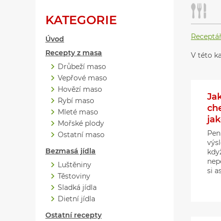
KATEGORIE
Receptá
Úvod
Recepty z masa
V této k
Drůbeží maso
Vepřové maso
Hovězí maso
Ja
Rybí maso
ch
Mleté maso
jak
Mořské plody
Pen
Ostatní maso
výs
Bezmasá jídla
kdy
nep
Luštěniny
si a
Těstoviny
Sladká jídla
Dietní jídla
Ostatní recepty