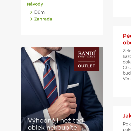
Návody
Dům
Zahrada
Pé
ob
Zel
kaž
doká
Chc
bud
Věnu
Jak
Poku
pok