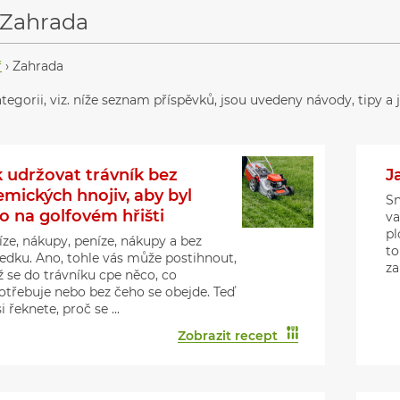
Zahrada
ř
›
Zahrada
ategorii, viz. níže seznam příspěvků, jsou uvedeny návody, tipy 
k udržovat trávník bez
J
emických hnojiv, aby byl
Sn
o na golfovém hřišti
va
pl
íze, nákupy, peníze, nákupy a bez
to
ledku. Ano, tohle vás může postihnout,
za
ž se do trávníku cpe něco, co
otřebuje nebo bez čeho se obejde. Teď
si řeknete, proč se ...
Zobrazit recept