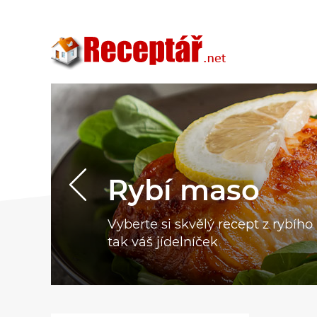
Rybí maso
Vyberte si skvělý recept z rybíh
tak váš jídelníček