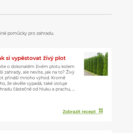
a jiné pomůcky pro zahradu.
ak si vypěstovat živý plot
íte o dokonalém živém plotu kolem
ší zahrady, ale nevíte, jak na to? Živý
ot přináší mnoho výhod. Kromě
ho, že skvěle vypadá, také izoluje
hradu částečně od hluku a prachu, ...
Zobrazit recept