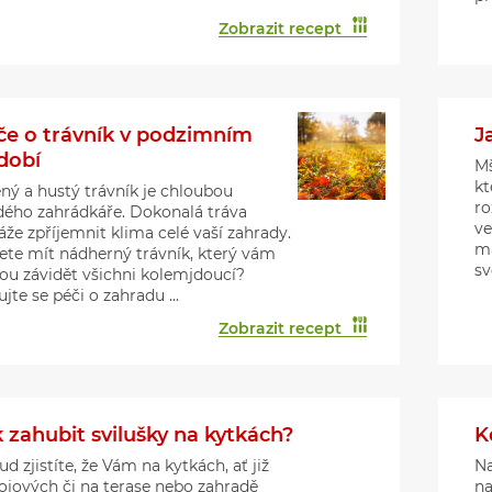
Zobrazit recept
če o trávník v podzimním
J
dobí
Mš
kt
ený a hustý trávník je chloubou
ro
dého zahrádkáře. Dokonalá tráva
ve
že zpříjemnit klima celé vaší zahrady.
ma
ete mít nádherný trávník, který vám
sv
ou závidět všichni kolemjdoucí?
jte se péči o zahradu ...
Zobrazit recept
 zahubit svilušky na kytkách?
K
d zjistíte, že Vám na kytkách, ať již
Na
ojových či na terase nebo zahradě
na