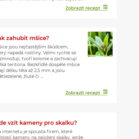
Zobrazit recept
ak zahubit mšice?
ice jsou nejčastějším škůdcem,
erý napadá rostliny. Velmi rychle se
zmnožují, tvoří kolonie a zachvacují
lká teritoria. Bezkřídlé dospělé mšice
jí délku těla až 2,5 mm a jsou
ětlezelené, žluté či ...
Zobrazit recept
de vzít kameny pro skalku?
 internetu je spousta firem, které
bízejí kameny na založení skalky. jenže