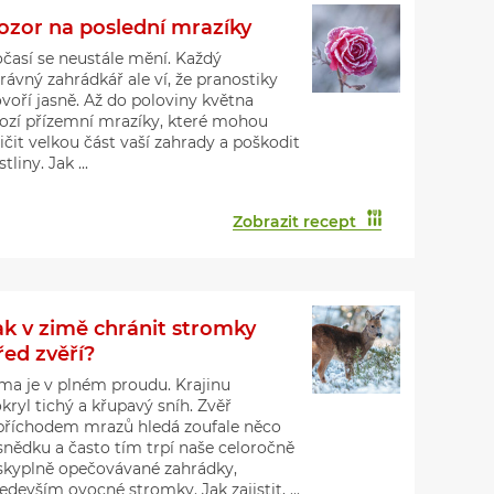
ozor na poslední mrazíky
časí se neustále mění. Každý
rávný zahrádkář ale ví, že pranostiky
voří jasně. Až do poloviny května
ozí přízemní mrazíky, které mohou
ičit velkou část vaší zahrady a poškodit
stliny. Jak ...
Zobrazit recept
ak v zimě chránit stromky
řed zvěří?
ma je v plném proudu. Krajinu
kryl tichý a křupavý sníh. Zvěř
příchodem mrazů hledá zoufale něco
snědku a často tím trpí naše celoročně
skyplně opečovávané zahrádky,
edevším ovocné stromky. Jak zajistit, ...