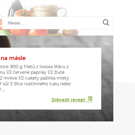
 na másle
kové placičky s houbami
kové muffiny
nce: 800 g filetů z lososa šťávu z
onu 1/2 červené papriky 1/2 žluté
 2 mrkve 1/2 cukety pažitka mletý
ř sůl 3 lžíce rostlinného tuku nebo
...
Zobrazit recept