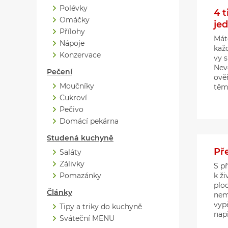
Polévky
4 t
Omáčky
je
Přílohy
Mát
Nápoje
kaž
Konzervace
vy s
Nevě
Pečení
ově
Moučníky
těmi
Cukroví
Pečivo
Domácí pekárna
Studená kuchyně
Př
Saláty
Zálivky
S p
Pomazánky
k ži
plo
Články
nem
vypě
Tipy a triky do kuchyně
např
Sváteční MENU