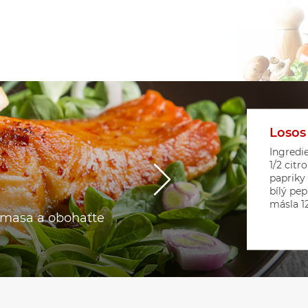
Losos
Květá
Srdíč
Ingredie
1/2 citr
papriky
bílý pep
másla 12 
o masa a obohaťte