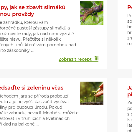
ipy, jak se zbavit slimáků
P
dnou provždy
Po
sp
e zahrádku, kterou vám
ho
doročně pustoší zástupy slimáků a
hr
i už nevíte rady, jak nad nimi vyzrát?
zn
šte hlavu. Přečtěte si několik
ro
řených tipů, které vám pomohou nad
to záškodníky ...
Zobrazit recept
edsaďte si zeleninu včas
J
p
říchodem jara se příroda probouzí
votu a je nejvyšší čas začít vysévat
Zi
diny pro budoucí úrodu. Pokud
po
áte zahradu, nevadí. Mnohé si můžete
s 
stovat i v truhlících a květináčích
k 
íklad na balkoně. ...
lá
př