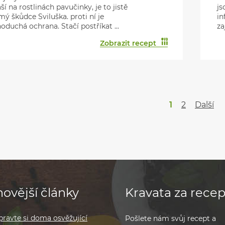
ší na rostlinách pavučinky, je to jistě
js
ý škůdce Sviluška. proti ní je
in
oduchá ochrana. Stačí postříkat ...
za
Zobrazit recept
1
2
Další
ovější články
Kravata za recep
pravte si doma osvěžující
Pošlete nám svůj recept a