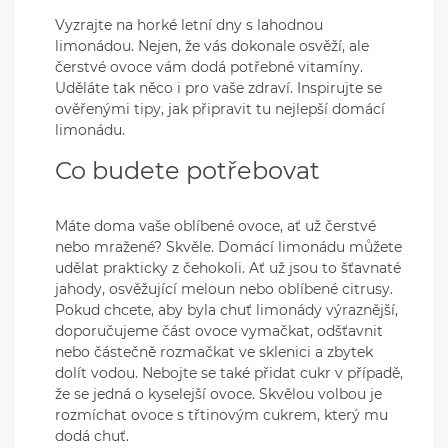
Vyzrajte na horké letní dny s lahodnou
limonádou. Nejen, že vás dokonale osvěží, ale
čerstvé ovoce vám dodá potřebné vitamíny.
Uděláte tak něco i pro vaše zdraví. Inspirujte se
ověřenými tipy, jak připravit tu nejlepší domácí
limonádu.
Co budete potřebovat
Máte doma vaše oblíbené ovoce, ať už čerstvé
nebo mražené? Skvěle. Domácí limonádu můžete
udělat prakticky z čehokoli. Ať už jsou to šťavnaté
jahody, osvěžující meloun nebo oblíbené citrusy.
Pokud chcete, aby byla chuť limonády výraznější,
doporučujeme část ovoce vymačkat, odšťavnit
nebo částečně rozmačkat ve sklenici a zbytek
dolít vodou. Nebojte se také přidat cukr v případě,
že se jedná o kyselejší ovoce. Skvělou volbou je
rozmíchat ovoce s třtinovým cukrem, který mu
dodá chuť.