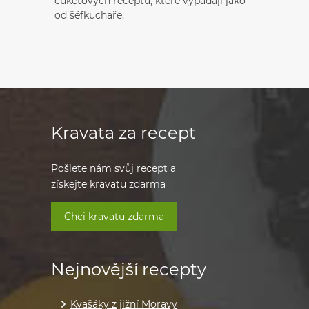
cuketových receptů, které vypadají jako
od šéfkuchaře.
Kravata za recept
Pošlete nám svůj recept a
získejte kravatu zdarma
Chci kravatu zdarma
Nejnovější recepty
Kvašáky z jižní Moravy