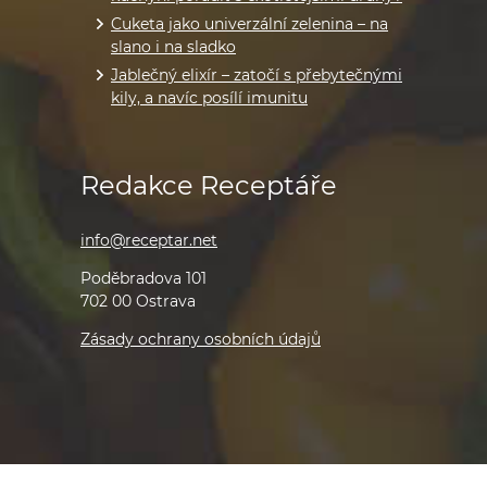
Cuketa jako univerzální zelenina – na
slano i na sladko
Jablečný elixír – zatočí s přebytečnými
kily, a navíc posílí imunitu
Redakce Receptáře
info@receptar.net
Poděbradova 101
702 00 Ostrava
Zásady ochrany osobních údajů