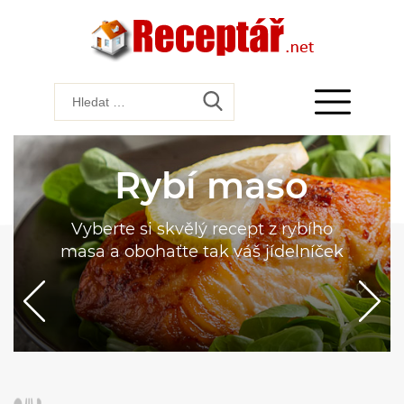
Rybí maso
Vyberte si skvělý recept z rybího
masa a obohaťte tak váš jídelníček