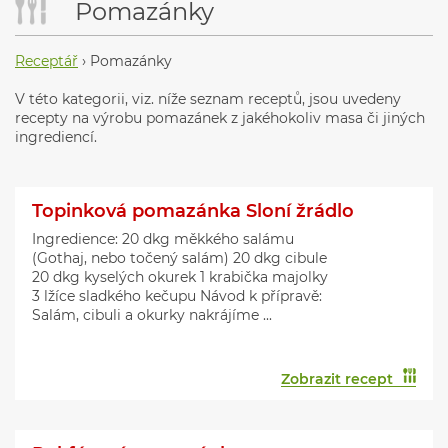
Pomazánky
Receptář
›
Pomazánky
V této kategorii, viz. níže seznam receptů, jsou uvedeny
recepty na výrobu pomazánek z jakéhokoliv masa či jiných
ingrediencí.
Topinková pomazánka Sloní žrádlo
Ingredience: 20 dkg měkkého salámu
(Gothaj, nebo točený salám) 20 dkg cibule
20 dkg kyselých okurek 1 krabička majolky
3 lžíce sladkého kečupu Návod k přípravě:
Salám, cibuli a okurky nakrájíme ...
Zobrazit recept