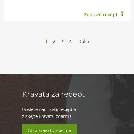
Zobrazit recept
1
2
3
4
Další
Kravata za recept
Pošlete nám svůj recept a
získejte kravatu zdarma
Chci kravatu zdarma