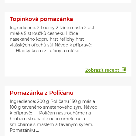
Topinková pomazánka
Ingredience: 2 Lučiny 2 lžíce másla 2 dcl
mléka 5 stroužků česneku 1 lžíce
nasekaného kopru hrst řeřichy hrst
vlašských ořechů sůl Návod k přípravě:
Hladký krém z Lučiny a mléko ...
Zobrazit recept
Pomazánka z Poličanu
Ingredience: 200 g Poličanu 150 g másla
100 g taveného smetanového sýru Návod
k přípravě: Poličan nastrouháme na
hrubém struhadle nebo umeleme a
smícháme s máslem a taveným sýrem.
Pomazánku ...