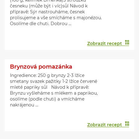
(100 g, kelímek Brněnka)5 stroužků
česneku (může být i víc)sůl Návod k
přípravě: Sýr nastrouháme, česnek
prolisujeme a vše smícháme s majonézou.
Osolíme dle chuti. Dobrou ...
Zobrazit recept
Brynzová pomazánka
Ingredience: 250 g brynzy 2-3 lžíce
smetany svazek pažitky 1-2 lžíce červené
mleté papriky sůl Návod k přípravě:
Brynzu vyšleháme s mlékem a paprikou,
osolíme (podle chuti) a vmícháme
nakrájenou ...
Zobrazit recept