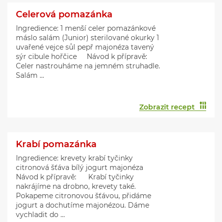
Celerová pomazánka
Ingredience: 1 menší celer pomazánkové
máslo salám (Junior) sterilované okurky 1
uvařené vejce sůl pepř majonéza tavený
sýr cibule hořčice Návod k přípravě:
Celer nastrouháme na jemném struhadle.
Salám ...
Zobrazit recept
Krabí pomazánka
Ingredience: krevety krabí tyčinky
citronová šťáva bílý jogurt majonéza
Návod k přípravě: Krabí tyčinky
nakrájíme na drobno, krevety také.
Pokapeme citronovou šťávou, přidáme
jogurt a dochutíme majonézou. Dáme
vychladit do ...