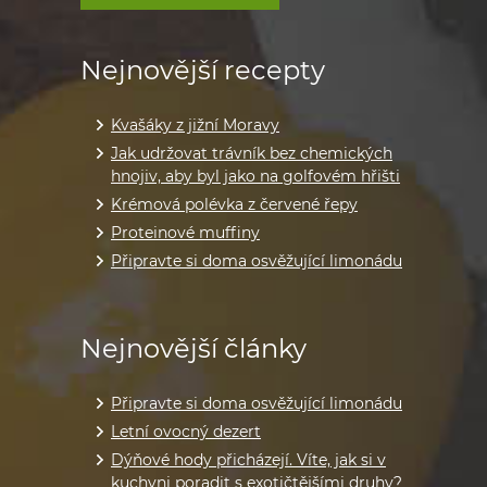
Nejnovější recepty
Kvašáky z jižní Moravy
Jak udržovat trávník bez chemických
hnojiv, aby byl jako na golfovém hřišti
Krémová polévka z červené řepy
Proteinové muffiny
Připravte si doma osvěžující limonádu
Nejnovější články
Připravte si doma osvěžující limonádu
Letní ovocný dezert
Dýňové hody přicházejí. Víte, jak si v
kuchyni poradit s exotičtějšími druhy?