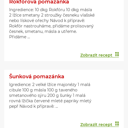
Rokfórová pomazánka
Ingredience: 10 dkg Rokfóru 10 dkg másla
2 lžíce smetany 2 stroužky česneku vlašské
nebo lískové ořechy Návod k přípravě:
Rokfór nastrouháme, přidáme prolisovaný
česnek, smetanu, másla a utřeme.
Přidáme ...
Zobrazit recept
Šunková pomazánka
Igredience: 2 velké lžíce majonézy 1 malá
cibule 100 g másla 100 g taveného
smetanového sýru 200 g šunky 1 malá
rovná lžička červené mleté papriky mletý
pepř Návod k přípravě: ...
Zobrazit recept