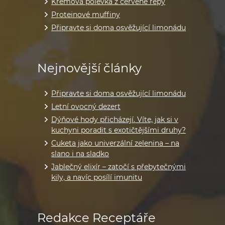
Krémová polévka z červené řepy
Proteinové muffiny
Připravte si doma osvěžující limonádu
Nejnovější články
Připravte si doma osvěžující limonádu
Letní ovocný dezert
Dýňové hody přicházejí. Víte, jak si v
kuchyni poradit s exotičtějšími druhy?
Cuketa jako univerzální zelenina – na
slano i na sladko
Jablečný elixír – zatočí s přebytečnými
kily, a navíc posílí imunitu
Redakce Receptáře