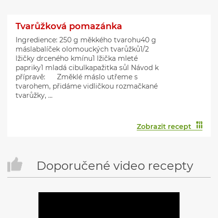
Tvarůžková pomazánka
Ingredience: 250 g měkkého tvarohu40 g
máslabalíček olomouckých tvarůžků1/2
lžičky drceného kmínu1 lžička mleté
papriky1 mladá cibulkapažitka sůl Návod k
přípravě: Změklé máslo utřeme s
tvarohem, přidáme vidličkou rozmačkané
tvarůžky, ...
Zobrazit recept
Doporučené video recepty