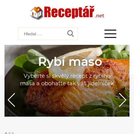
Rybí maso
Vyberte si skvělý recept z rybího
masa a obohaťte tak váš jídelníček