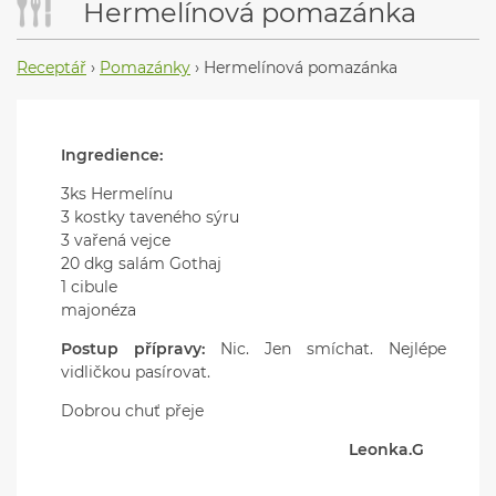
Hermelínová pomazánka
Receptář
›
Pomazánky
›
Hermelínová pomazánka
Ingredience:
3ks Hermelínu
3 kostky taveného sýru
3 vařená vejce
20 dkg salám Gothaj
1 cibule
majonéza
Postup přípravy:
Nic. Jen smíchat. Nejlépe
vidličkou pasírovat.
Dobrou chuť přeje
Leonka.G