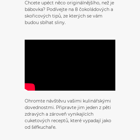
Chcete upéct něco originálnějšího, než je
bábovka? Podívejte na 8 čokoládových a
skořicových tipů, ze kterých se vám
budou sbíhat sliny.
Ohromte návštěvu vašimi kulinářskými
dovednostmi. Připravte jim jeden z pěti
zdravých a zároveň vynikajících
cuketových receptů, které vypadají jako
od šéfkuchaře.