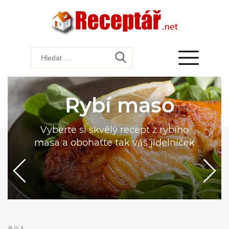
Rybí maso
Vyberte si skvělý recept z rybího
masa a obohaťte tak váš jídelníček