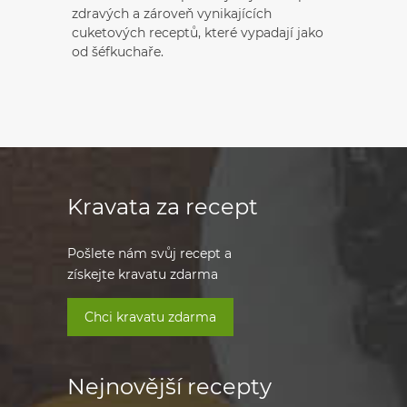
zdravých a zároveň vynikajících
cuketových receptů, které vypadají jako
od šéfkuchaře.
Kravata za recept
Pošlete nám svůj recept a
získejte kravatu zdarma
Chci kravatu zdarma
Nejnovější recepty