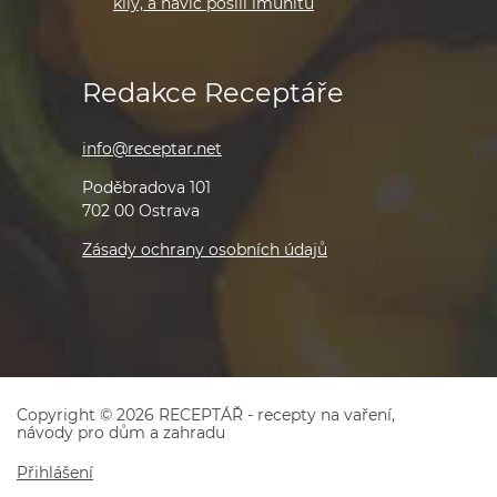
kily, a navíc posílí imunitu
Redakce Receptáře
info@receptar.net
Poděbradova 101
702 00 Ostrava
Zásady ochrany osobních údajů
Copyright © 2026 RECEPTÁŘ - recepty na vaření,
návody pro dům a zahradu
Přihlášení