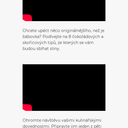
Chcete upéct něco originálnějšího, než je
bábovka? Podívejte na 8 čokoládových a
skořicových tipů, ze kterých se vám
budou sbíhat sliny.
Ohromte návštěvu vašimi kulinářskými
dovednostmi. Připravte jim jeden z pěti