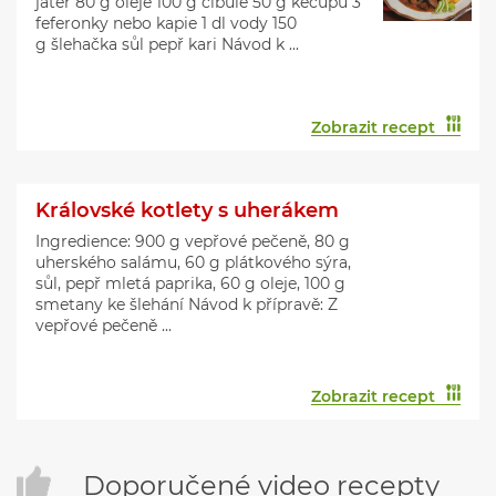
jater 80 g oleje 100 g cibule 50 g kečupu 3
feferonky nebo kapie 1 dl vody 150
g šlehačka sůl pepř kari Návod k ...
Zobrazit recept
Královské kotlety s uherákem
Ingredience: 900 g vepřové pečeně, 80 g
uherského salámu, 60 g plátkového sýra,
sůl, pepř mletá paprika, 60 g oleje, 100 g
smetany ke šlehání Návod k přípravě: Z
vepřové pečeně ...
Zobrazit recept
Doporučené video recepty