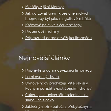
Kvašáky z jižní Moravy
Jak udržovat trávník bez chemických
hnojiv, aby byl jako na golfovém hřišti
Krémová polévka z červené řepy
Proteinové muffiny
Připravte si doma osvěžující limonádu
Nejnovější články
Připravte si doma osvěžující limonádu
Letní ovocný dezert
Dýňové hody přicházejí. Víte, jak si v
kuchyni poradit s exotičtějšími druhy?
Cuketa jako univerzální zelenina – na
slano i na sladko
Jablečný elixír – zatočí s přebytečnými