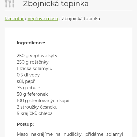
Zbojnická topinka
Receptář
›
Vepřové maso
›
Zbojnická topinka
Ingredience:
250 g vepřové kýty
250 g roštěnky
1 lžička solamylu
0,5 dl vody
sůl, pepř
75 g cibule
50 g feferonek
100 g sterilovaných kapií
2 stroužky česneku
5 krajíčků chleba
Postup:
Maso nakrájíme na nudličky, přidáme solamyl