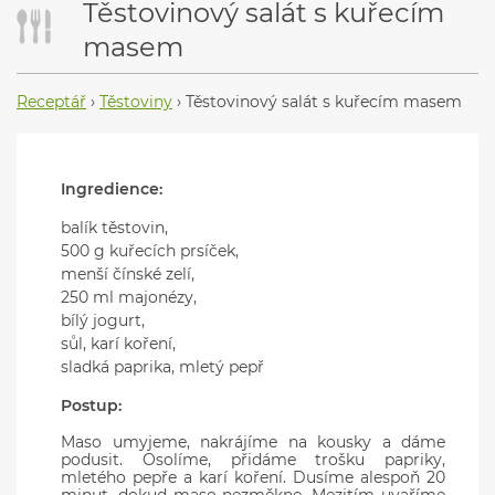
Těstovinový salát s kuřecím
masem
Receptář
›
Těstoviny
›
Těstovinový salát s kuřecím masem
Ingredience:
balík těstovin,
500 g kuřecích prsíček,
menší čínské zelí,
250 ml majonézy,
bílý jogurt,
sůl, karí koření,
sladká paprika, mletý pepř
Postup:
Maso umyjeme, nakrájíme na kousky a dáme
podusit. Osolíme, přidáme trošku papriky,
mletého pepře a karí koření. Dusíme alespoň 20