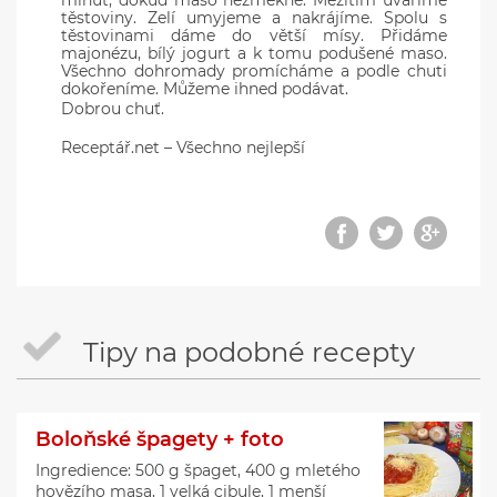
minut, dokud maso nezměkne. Mezitím uvaříme
těstoviny. Zelí umyjeme a nakrájíme. Spolu s
těstovinami dáme do větší mísy. Přidáme
majonézu, bílý jogurt a k tomu podušené maso.
Všechno dohromady promícháme a podle chuti
dokořeníme. Můžeme ihned podávat.
Dobrou chuť.
Receptář.net – Všechno nejlepší
Tipy na podobné recepty
Boloňské špagety + foto
Ingredience: 500 g špaget, 400 g mletého
hovězího masa, 1 velká cibule, 1 menší