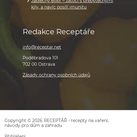
Jablečný elixír – zatočí s přebytečnými
kily, a navíc posílí imunitu
Redakce Receptáře
info@receptar.net
Poděbradova 101
702 00 Ostrava
Zásady ochrany osobních údajů
Copyright © 2026 RECEPTÁŘ - recepty na vaření,
návody pro dům a zahradu
Přihlášení