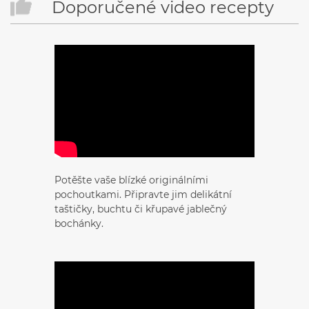
Doporučené video recepty
Potěšte vaše blízké originálními
pochoutkami. Připravte jim delikátní
taštičky, buchtu či křupavé jablečný
bochánky.