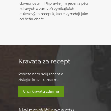
dovednostmi. Připravte jim jeden z pěti
zdravých a zároveň vynikajících
cuketových receptů, které vypadají jako
od šéfkuchaře.
Kravata za recept
Pošlete nám svůj recept a
získejte kravatu zdarma
Chci kravatu zdarma
Nejnovější recepty