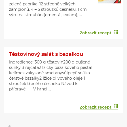
zelená paprika, 12 středně velkých
žampionů, 4 – 5 stroužků česneku, 1 cm
sýru na strouhání(ementál, eidam), ...
Zobrazit recept
Těstovinový salát s bazalkou
Ingredience: 300 g těstovin200 g dušené
šunky 3 rajčata2 lžičky bazalkového pesta1
kelímek zakysané smetanysůlpepř snítka
čerstvé bazalky2 lžíce olivového oleje 1
stroužek třeného česneku Návod k
přípravě: V hrnci ...
Zobrazit recept