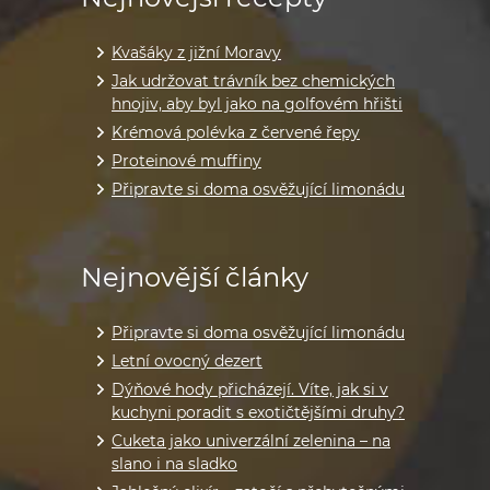
Kvašáky z jižní Moravy
Jak udržovat trávník bez chemických
hnojiv, aby byl jako na golfovém hřišti
Krémová polévka z červené řepy
Proteinové muffiny
Připravte si doma osvěžující limonádu
Nejnovější články
Připravte si doma osvěžující limonádu
Letní ovocný dezert
Dýňové hody přicházejí. Víte, jak si v
kuchyni poradit s exotičtějšími druhy?
Cuketa jako univerzální zelenina – na
slano i na sladko