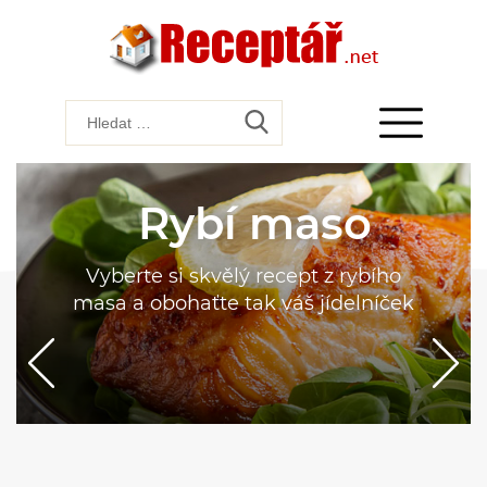
Rybí maso
Vyberte si skvělý recept z rybího
masa a obohaťte tak váš jídelníček