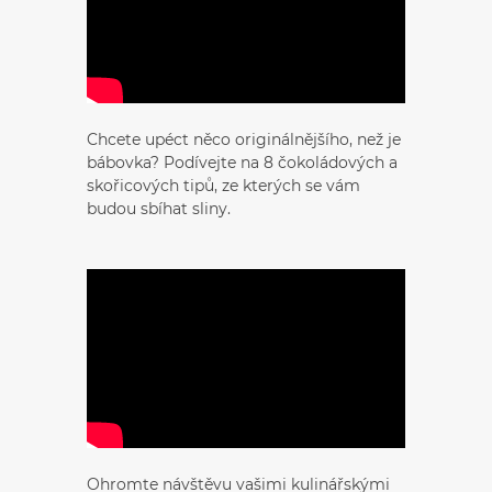
Chcete upéct něco originálnějšího, než je
bábovka? Podívejte na 8 čokoládových a
skořicových tipů, ze kterých se vám
budou sbíhat sliny.
Ohromte návštěvu vašimi kulinářskými