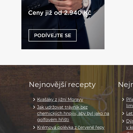
Nejnovější recepty
Nejn
Kvašáky z jižní Moravy
Při
li
Jak udržovat trávník bez
chemických hnojiv, aby byl jako na
Let
golfovém hřišti
Dýň
Krémová polévka z červené řepy
v k