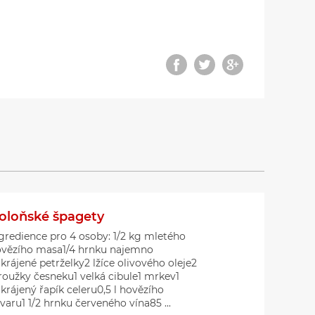
oloňské špagety
gredience pro 4 osoby: 1/2 kg mletého
vězího masa1/4 hrnku najemno
krájené petrželky2 lžíce olivového oleje2
roužky česneku1 velká cibule1 mrkev1
krájený řapík celeru0,5 l hovězího
varu1 1/2 hrnku červeného vína85 ...