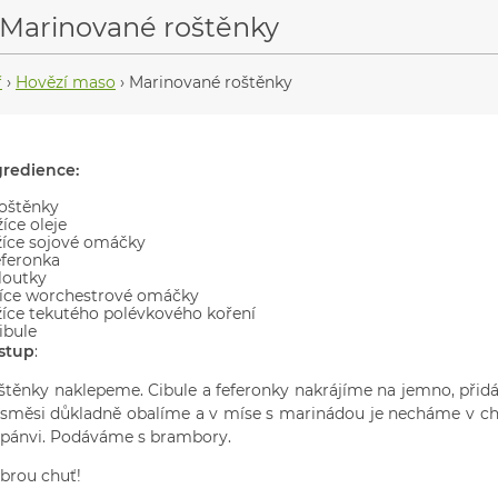
Marinované roštěnky
ř
›
Hovězí maso
›
Marinované roštěnky
gredience:
roštěnky
žíce oleje
lžíce sojové omáčky
eferonka
loutky
lžíce worchestrové omáčky
lžíce tekutého polévkového koření
ibule
stup
:
štěnky naklepeme. Cibule a feferonky nakrájíme na jemno, při
 směsi důkladně obalíme a v míse s marinádou je necháme v ch
 pánvi. Podáváme s brambory.
brou chuť!