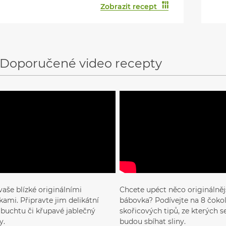
Zobrazit recept
Doporučené video recepty
vaše blízké originálními
Chcete upéct něco originálnějš
ami. Připravte jim delikátní
bábovka? Podívejte na 8 čoko
, buchtu či křupavé jablečný
skořicových tipů, ze kterých 
y.
budou sbíhat sliny.