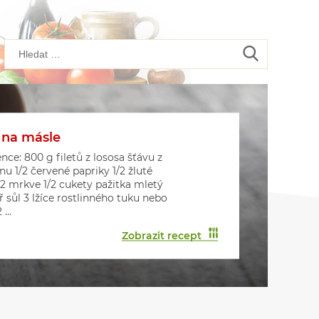
 na másle
kové placičky s houbami
kové muffiny
nce: 800 g filetů z lososa šťávu z
onu 1/2 červené papriky 1/2 žluté
 2 mrkve 1/2 cukety pažitka mletý
ř sůl 3 lžíce rostlinného tuku nebo
...
Zobrazit recept