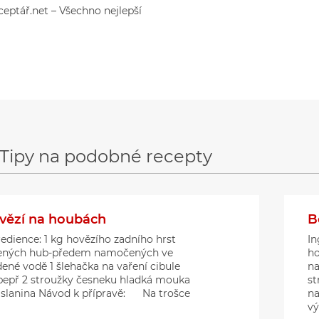
ceptář.net – Všechno nejlepší
Tipy na podobné recepty
vězí na houbách
B
redience: 1 kg hovězího zadního hrst
In
ených hub-předem namočených ve
ho
dené vodě 1 šlehačka na vaření cibule
na
,pepř 2 stroužky česneku hladká mouka
st
j slanina Návod k přípravě: Na trošce
na
vý