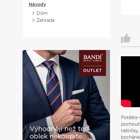
Návody
Dům
Zahrada
Potěšte 
pochoutk
taštičky
bochánk