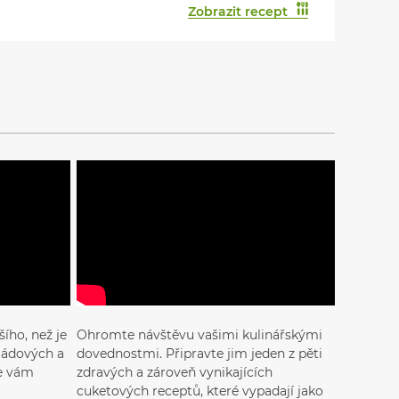
Zobrazit recept
ího, než je
Ohromte návštěvu vašimi kulinářskými
ládových a
dovednostmi. Připravte jim jeden z pěti
se vám
zdravých a zároveň vynikajících
cuketových receptů, které vypadají jako