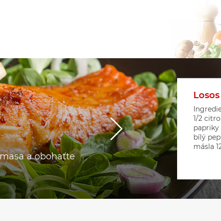
Losos
Květá
Srdíč
Ingredie
1/2 citr
papriky
bílý pep
másla 12 
o masa a obohaťte