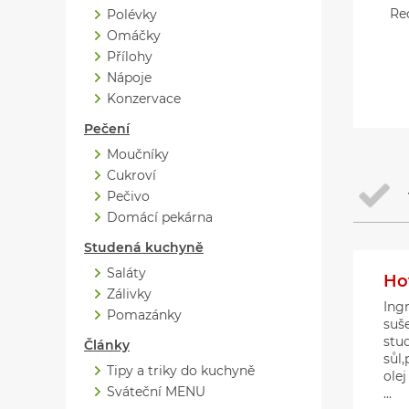
Re
Polévky
Omáčky
Přílohy
Nápoje
Konzervace
Pečení
Moučníky
Cukroví
Pečivo
Domácí pekárna
Studená kuchyně
Saláty
Ho
Zálivky
Ing
Pomazánky
suš
stu
Články
sůl
Tipy a triky do kuchyně
ole
Sváteční MENU
...