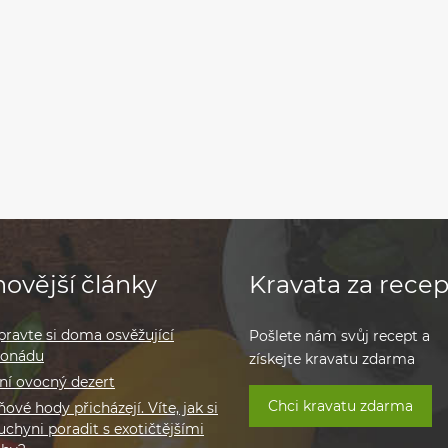
ovější články
Kravata za recep
pravte si doma osvěžující
Pošlete nám svůj recept a
monádu
získejte kravatu zdarma
ní ovocný dezert
Chci kravatu zdarma
ové hody přicházejí. Víte, jak si
uchyni poradit s exotičtějšími