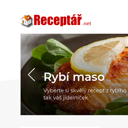
Rybí maso
Vyberte si skvělý recept z rybíh
tak váš jídelníček