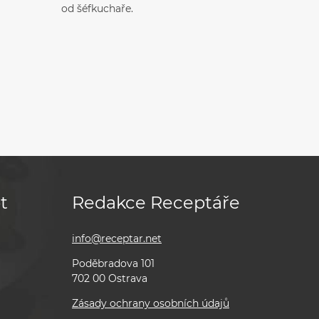
od šéfkuchaře.
t
Redakce Receptáře
info@receptar.net
Poděbradova 101
702 00 Ostrava
Zásady ochrany osobních údajů