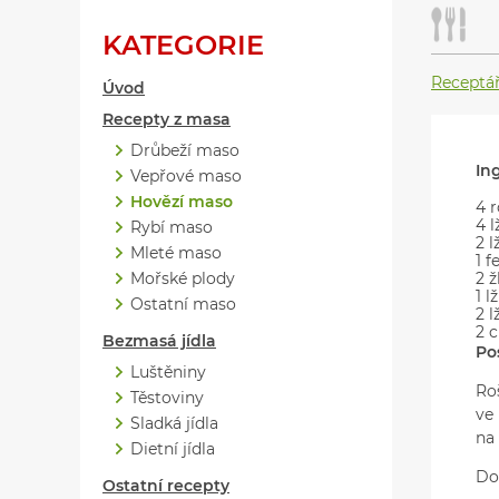
KATEGORIE
Receptá
Úvod
Recepty z masa
Drůbeží maso
In
Vepřové maso
Hovězí maso
4 
4 l
Rybí maso
2 
Mleté maso
1 f
Mořské plody
2 ž
1 
Ostatní maso
2 
2 c
Bezmasá jídla
Po
Luštěniny
Ro
Těstoviny
ve
Sladká jídla
na
Dietní jídla
Do
Ostatní recepty