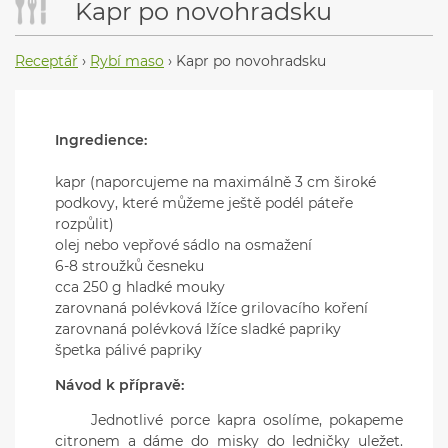
Kapr po novohradsku
Receptář
›
Rybí maso
›
Kapr po novohradsku
Ingredience:
kapr (naporcujeme na maximálně 3 cm široké
podkovy, které můžeme ještě podél páteře
rozpůlit)
olej nebo vepřové sádlo na osmažení
6-8 stroužků česneku
cca 250 g hladké mouky
zarovnaná polévková lžíce grilovacího koření
zarovnaná polévková lžíce sladké papriky
špetka pálivé papriky
Návod k přípravě:
Jednotlivé porce kapra osolíme, pokapeme
citronem a dáme do misky do ledničky uležet.