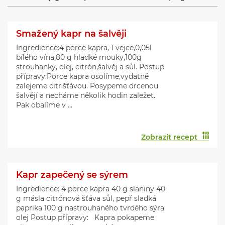
Smažený kapr na šalvěji
Ingredience:4 porce kapra, 1 vejce,0,05l
bílého vína,80 g hladké mouky,100g
strouhanky, olej, citrón,šalvěj a sůl. Postup
přípravy:Porce kapra osolíme,vydatně
zalejeme citr.šťávou. Posypeme drcenou
šalvějí a necháme několik hodin zaležet.
Pak obalíme v ...
Zobrazit recept
Kapr zapečený se sýrem
Ingredience: 4 porce kapra 40 g slaniny 40
g másla citrónová šťáva sůl, pepř sladká
paprika 100 g nastrouhaného tvrdého sýra
olej Postup přípravy: Kapra pokapeme