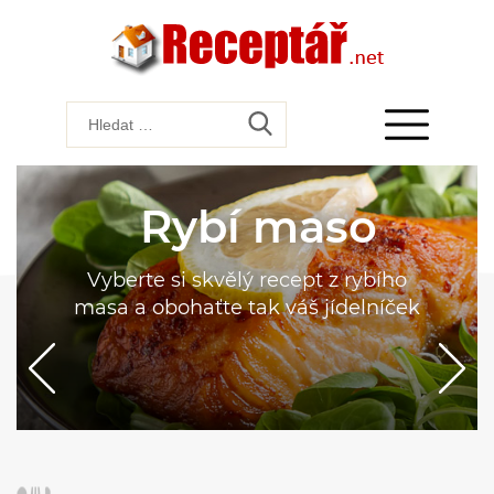
Rybí maso
Vyberte si skvělý recept z rybího
masa a obohaťte tak váš jídelníček