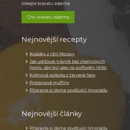
získejte kravatu zdarma
Chci kravatu zdarma
Nejnovější recepty
Kvašáky z jižní Moravy
Jak udržovat trávník bez chemických
hnojiv, aby byl jako na golfovém hřišti
Krémová polévka z červené řepy
Proteinové muffiny
Připravte si doma osvěžující limonádu
Nejnovější články
Připravte si doma osvěžující limonádu