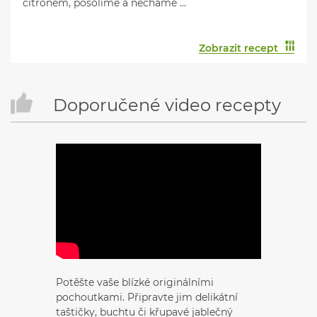
citronem, posolíme a necháme ...
Zobrazit recept
Doporučené video recepty
Potěšte vaše blízké originálními
pochoutkami. Připravte jim delikátní
taštičky, buchtu či křupavé jablečný