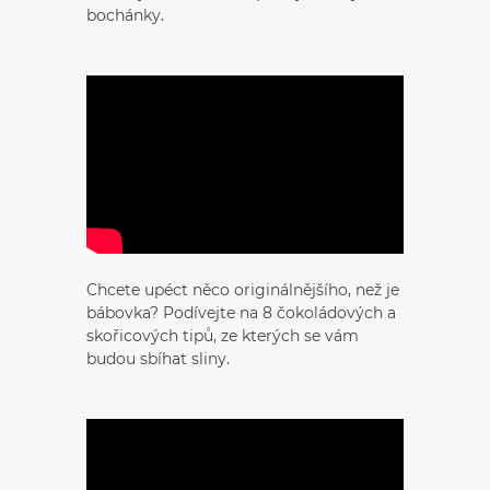
bochánky.
Chcete upéct něco originálnějšího, než je
bábovka? Podívejte na 8 čokoládových a
skořicových tipů, ze kterých se vám
budou sbíhat sliny.