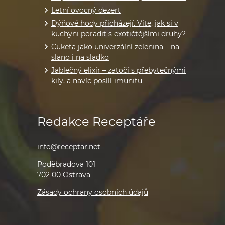
Letní ovocný dezert
Dýňové hody přicházejí. Víte, jak si v
kuchyni poradit s exotičtějšími druhy?
Cuketa jako univerzální zelenina – na
slano i na sladko
Jablečný elixír – zatočí s přebytečnými
kily, a navíc posílí imunitu
Redakce Receptáře
info@receptar.net
Poděbradova 101
702 00 Ostrava
Zásady ochrany osobních údajů