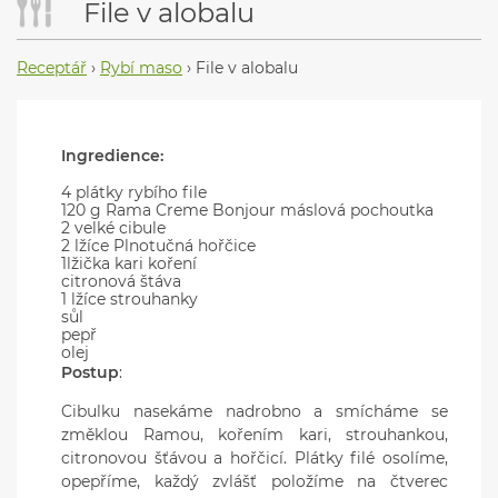
File v alobalu
Receptář
›
Rybí maso
›
File v alobalu
Ingredience:
4 plátky rybího file
120 g Rama Creme Bonjour máslová pochoutka
2 velké cibule
2 lžíce Plnotučná hořčice
1lžička kari koření
citronová štáva
1 lžíce strouhanky
sůl
pepř
olej
Postup
:
Cibulku nasekáme nadrobno a smícháme se
změklou Ramou, kořením kari, strouhankou,
citronovou šťávou a hořčicí. Plátky filé osolíme,
opepříme, každý zvlášť položíme na čtverec