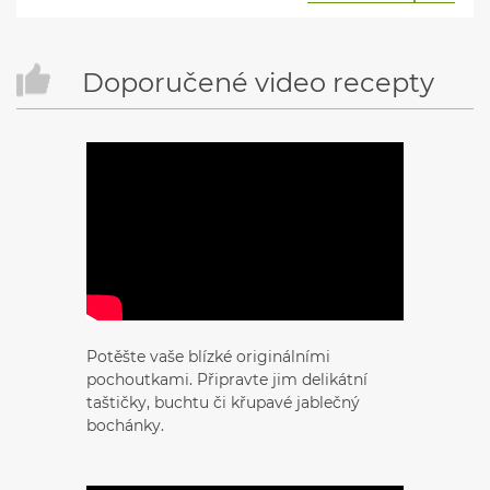
Doporučené video recepty
Potěšte vaše blízké originálními
pochoutkami. Připravte jim delikátní
taštičky, buchtu či křupavé jablečný
bochánky.