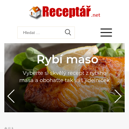
Rybí maso
Vyberte si skvělý recept z rybího
masa a obohaťte tak váš jídelníček