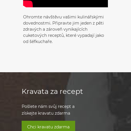
Ohromte návštěvu vašimi kulinářskými
dovednostmi. Připravte jim jeden z pěti
zdravých a zároveň vynikajících
cuketových receptů, které vypadají jako
od šéfkuchaře.
Kravata za recept
Pošlete nám svůj recept a
získejte kravatu zdarma
Chci kravatu zdarma