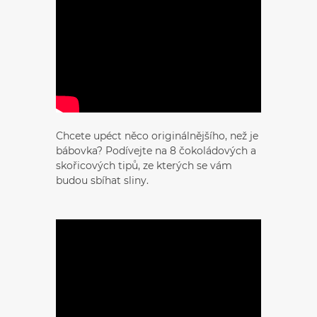
Chcete upéct něco originálnějšího, než je
bábovka? Podívejte na 8 čokoládových a
skořicových tipů, ze kterých se vám
budou sbíhat sliny.