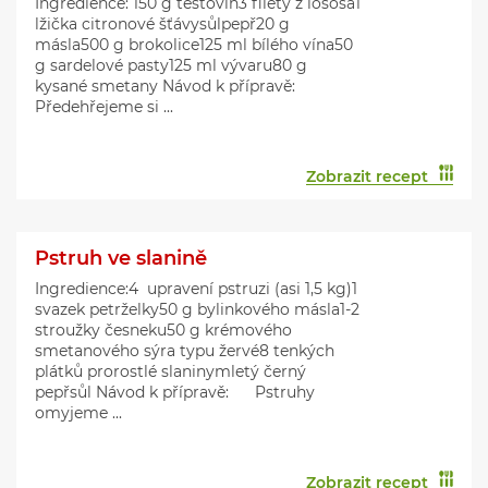
Ingredience: 150 g těstovin3 filety z lososa1
lžička citronové šťávysůlpepř20 g
másla500 g brokolice125 ml bílého vína50
g sardelové pasty125 ml vývaru80 g
kysané smetany Návod k přípravě:
Předehřejeme si ...
Zobrazit recept
Pstruh ve slanině
Ingredience:4 upravení pstruzi (asi 1,5 kg)1
svazek petrželky50 g bylinkového másla1-2
stroužky česneku50 g krémového
smetanového sýra typu žervé8 tenkých
plátků prorostlé slaninymletý černý
pepřsůl Návod k přípravě: Pstruhy
omyjeme ...
Zobrazit recept