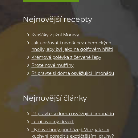
Nejnovější recepty
Kvašáky z jižní Moravy
Jak udržovat trávník bez chemických
hnojiv, aby byl jako na golfovém hřišti
Krémová polévka z červené řepy
Proteinové muffiny
Připravte si doma osvěžující limonádu
Nejnovější články
Připravte si doma osvěžující limonádu
Letní ovocný dezert
Dýňové hody přicházejí. Víte, jak si v
kuchyni poradit s exotičtějšími druhy?