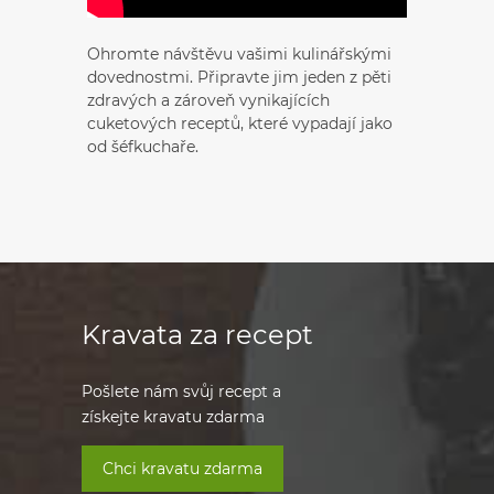
Ohromte návštěvu vašimi kulinářskými
dovednostmi. Připravte jim jeden z pěti
zdravých a zároveň vynikajících
cuketových receptů, které vypadají jako
od šéfkuchaře.
Kravata za recept
Pošlete nám svůj recept a
získejte kravatu zdarma
Chci kravatu zdarma