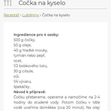
Čočka na kyselo
Receptář
›
Luštěniny
›
Čočka na kyselo
Ingredience pro 4 osoby:
500 g čočky,
50 g oleje,
40 g hladké mouky,
tymián nebo pepř,
ocet,
1/2 bobkového listu,
30 g cibule,
sůl,
1/4 vývaru,
špekáčky.
Návod k přípravě:
Čočku přebereme, opereme a namočíme na 2-4
hodiny do studené vody. Potom čočku v téže
vodě uvaříme doměkka (cca 20 minut). Na oleji