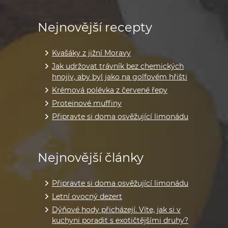
Nejnovější recepty
Kvašáky z jižní Moravy
Jak udržovat trávník bez chemických
hnojiv, aby byl jako na golfovém hřišti
Krémová polévka z červené řepy
Proteinové muffiny
Připravte si doma osvěžující limonádu
Nejnovější články
Připravte si doma osvěžující limonádu
Letní ovocný dezert
Dýňové hody přicházejí. Víte, jak si v
kuchyni poradit s exotičtějšími druhy?