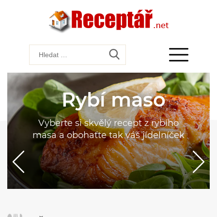
Rybí maso
Vyberte si skvělý recept z rybího
masa a obohaťte tak váš jídelníček