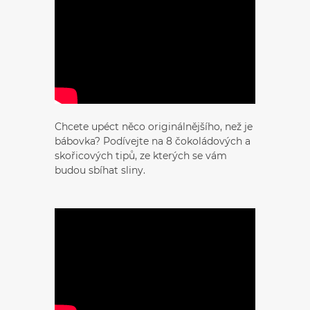
Chcete upéct něco originálnějšího, než je
bábovka? Podívejte na 8 čokoládových a
skořicových tipů, ze kterých se vám
budou sbíhat sliny.