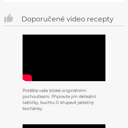
Doporučené video recepty
Potěšte vaše blízké originálními
pochoutkami. Připravte jim delikátní
taštičky, buchtu či křupavé jablečný
bochánky.