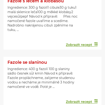
Fazole s lečem a klobásou
Ingredience: 300 g fazolí1 cibule30 g tuku1
malá sklenice leča100 g měkké klobásy2
vejcesůlpepř Návod k přípravě: Přes noc
namočené fazole uvaříme a scedíme.
Nadrobno nakrájenou cibuli zpěníme na
tuku, ...
Zobrazit recept
Fazole se slaninou
Ingredience: 400 g fazolí 100 g slaniny
sádlo česnek sůl kmín Návod k přípravě:
Fazole propláchneme, zalijeme studenou
vodou a necháme je minimálně 3 hodiny
namočené ve vodě. Poté je ...
Zobrazit recept