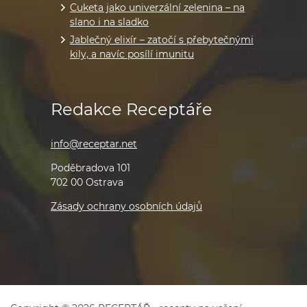
Cuketa jako univerzální zelenina – na
slano i na sladko
Jablečný elixír – zatočí s přebytečnými
kily, a navíc posílí imunitu
Redakce Receptáře
info@receptar.net
Poděbradova 101
702 00 Ostrava
Zásady ochrany osobních údajů