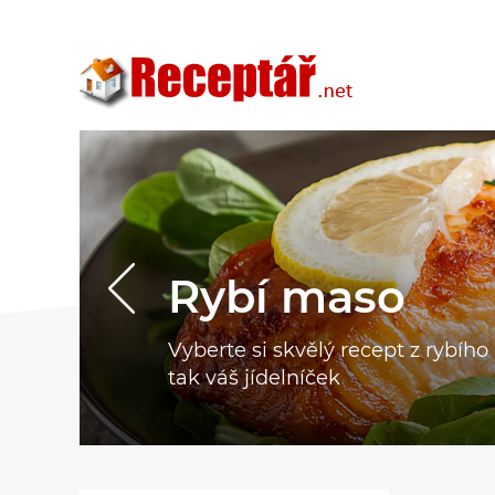
Rybí maso
Vyberte si skvělý recept z rybíh
tak váš jídelníček