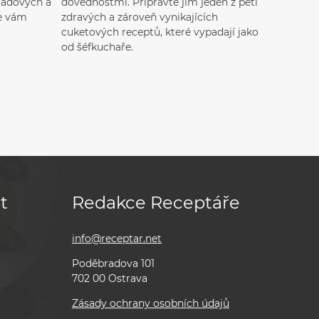
ládových a
dovednostmi. Připravte jim jeden z pěti
se vám
zdravých a zároveň vynikajících
cuketových receptů, které vypadají jako
od šéfkuchaře.
t
Redakce Receptáře
info@receptar.net
Poděbradova 101
702 00 Ostrava
Zásady ochrany osobních údajů