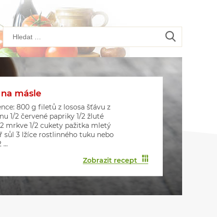
 na másle
kové placičky s houbami
kové muffiny
nce: 800 g filetů z lososa šťávu z
onu 1/2 červené papriky 1/2 žluté
 2 mrkve 1/2 cukety pažitka mletý
ř sůl 3 lžíce rostlinného tuku nebo
...
Zobrazit recept