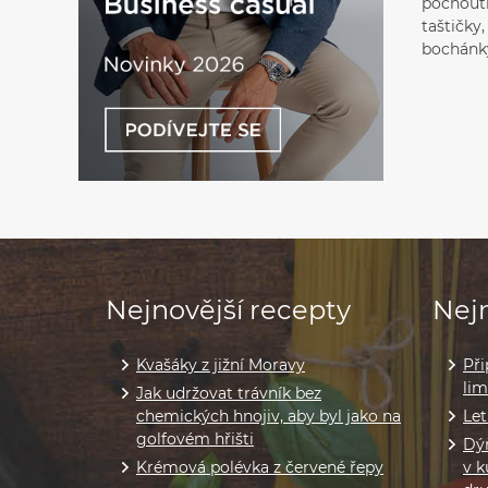
pochoutk
taštičky
bochánk
Nejnovější recepty
Nejn
Kvašáky z jižní Moravy
Při
li
Jak udržovat trávník bez
chemických hnojiv, aby byl jako na
Let
golfovém hřišti
Dýň
Krémová polévka z červené řepy
v k