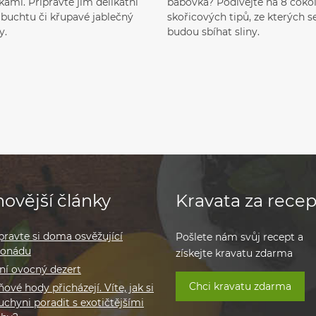
ami. Připravte jim delikátní
bábovka? Podívejte na 8 čoko
, buchtu či křupavé jablečný
skořicových tipů, ze kterých 
y.
budou sbíhat sliny.
ovější články
Kravata za recep
pravte si doma osvěžující
Pošlete nám svůj recept a
monádu
získejte kravatu zdarma
ní ovocný dezert
Chci kravatu zdarma
ové hody přicházejí. Víte, jak si
uchyni poradit s exotičtějšími