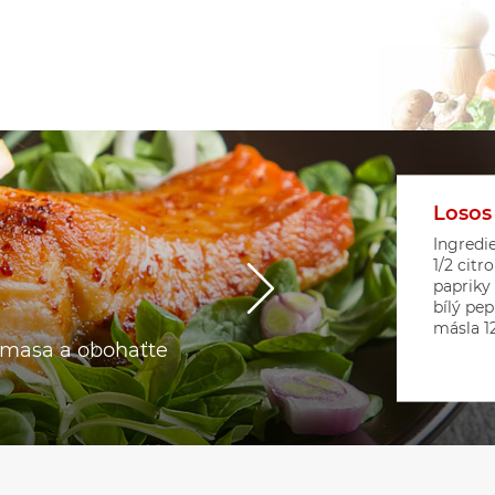
Losos
Květá
Srdíč
Ingredie
1/2 citr
papriky
bílý pep
másla 12 
o masa a obohaťte