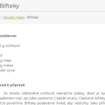
Bifteky
ř
›
Hovězí maso
›
Bifteky
gredience:
0 g svíčkové
př
g oleje
 g másla
vězí vývar
vod k přípravě:
 středu odblaněné svíčkové nakrájíme plátky, dlaní je na
zpáleném oleji zprudka opečeme z každé strany. Opečené bift
átce povaříme. Bifteky podáváme ihned, aby neztuhly. Jako pří