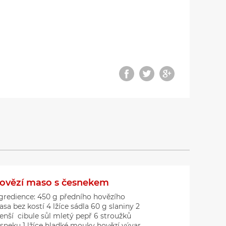
ovězí maso s česnekem
gredience: 450 g předního hovězího
sa bez kostí 4 lžíce sádla 60 g slaniny 2
nší cibule sůl mletý pepř 6 stroužků
sneku 1 lžíce hladké mouky hovězí vývar