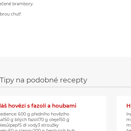
ečené brambory.
brou chuť!
Tipy na podobné recepty
áš hovězí s fazolí a houbami
H
redience: 600 g předního hovězího
In
150 g bílých fazolí70 g oleje150 g
ma
ulesůlpepř5 dl vody3 stroužky
me
neku50 g slaniny200 g čerstvých hub
če