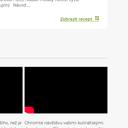
ujón) Návod ...
Zobrazit recept
ího, než je
Ohromte návštěvu vašimi kulinářskými