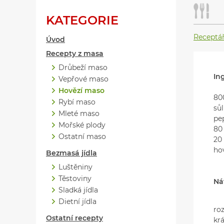
KATEGORIE
Receptá
Úvod
Recepty z masa
Drůbeží maso
In
Vepřové maso
Hovězí maso
80
Rybí maso
sůl
Mleté maso
pe
Mořské plody
80 
Ostatní maso
20
ho
Bezmasá jídla
Luštěniny
Těstoviny
Ná
Sladká jídla
Ze
Dietní jídla
ro
Ostatní recepty
kr