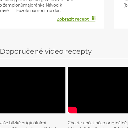
o žampionůmajoránka Návod k
(b
pravě: Fazole namočíme den ...
Zobrazit recept
Doporučené video recepty
vaše blízké originálními
Chcete upéct něco originálnějš