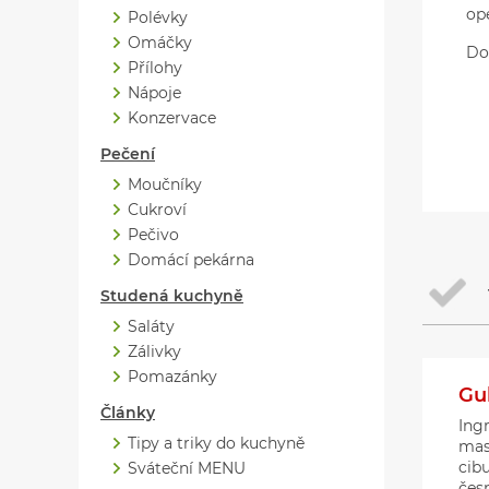
op
Polévky
Omáčky
Do
Přílohy
Nápoje
Konzervace
Pečení
Moučníky
Cukroví
Pečivo
Domácí pekárna
Studená kuchyně
Saláty
Zálivky
Pomazánky
Gul
Články
Ing
Tipy a triky do kuchyně
masa
cib
Sváteční MENU
čes