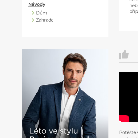
Návody
neb
pří
Dům
Zahrada
Potěšte 