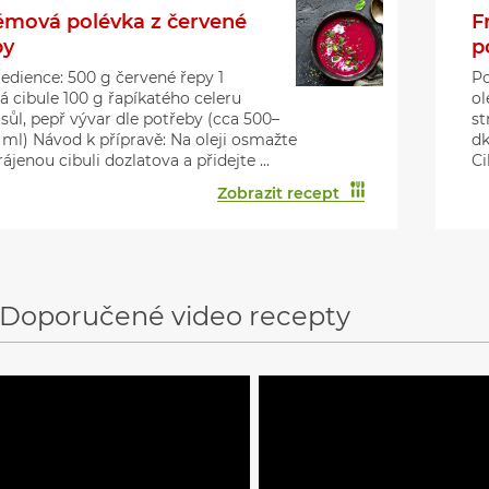
émová polévka z červené
F
py
p
redience: 500 g červené řepy 1
Po
á cibule 100 g řapíkatého celeru
ol
 sůl, pepř vývar dle potřeby (cca 500–
st
 ml) Návod k přípravě: Na oleji osmažte
dk
ájenou cibuli dozlatova a přidejte ...
Ci
Zobrazit recept
Doporučené video recepty