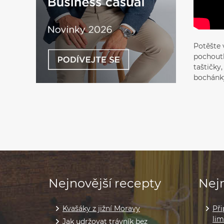
Potěšte 
pochoutk
taštičky
bochánk
Nejnovější recepty
Nejn
Kvašáky z jižní Moravy
Při
li
Jak udržovat trávník bez