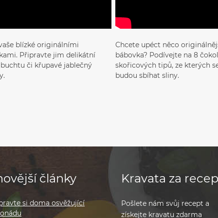
vaše blízké originálními
Chcete upéct něco originálnějš
ami. Připravte jim delikátní
bábovka? Podívejte na 8 čoko
, buchtu či křupavé jablečný
skořicových tipů, ze kterých 
y.
budou sbíhat sliny.
ovější články
Kravata za recep
pravte si doma osvěžující
Pošlete nám svůj recept a
monádu
získejte kravatu zdarma