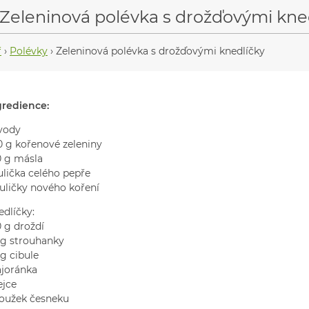
Zeleninová polévka s drožďovými kne
ř
›
Polévky
›
Zeleninová polévka s drožďovými knedlíčky
gredience:
 vody
0 g kořenové zeleniny
0 g másla
ulička celého pepře
kuličky nového koření
edlíčky:
0 g droždí
 g strouhanky
g cibule
joránka
ejce
roužek česneku