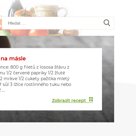
 na másle
kové placičky s houbami
kové muffiny
nce: 800 g filetů z lososa šťávu z
onu 1/2 červené papriky 1/2 žluté
 2 mrkve 1/2 cukety pažitka mletý
ř sůl 3 lžíce rostlinného tuku nebo
...
Zobrazit recept