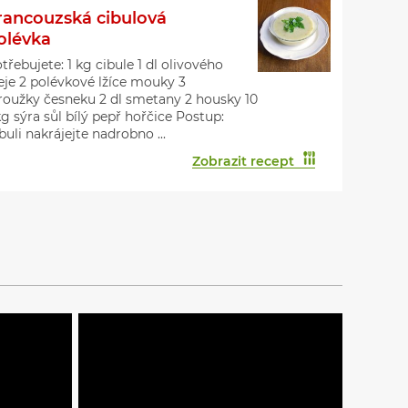
rancouzská cibulová
olévka
třebujete: 1 kg cibule 1 dl olivového
eje 2 polévkové lžíce mouky 3
roužky česneku 2 dl smetany 2 housky 10
g sýra sůl bílý pepř hořčice Postup:
buli nakrájejte nadrobno ...
Zobrazit recept