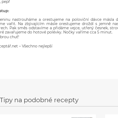
, pepř
stup:
leninu nastrouháme a orestujeme na poloviční dávce másla do
me vařit. Na zbývajícím másle orestujeme droždí s jemně na
trech. Pak směs odstavíme a přidáme vejce, utřený česnek, str
eré zavařujeme do hotové polévky. Nočky vaříme cca 5 minut.
brou chuť!
ceptář.net – Všechno nejlepší
Tipy na podobné recepty