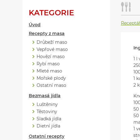
KATEGORIE
Receptá
Úvod
Recepty z masa
Drůbeží maso
In
Vepřové maso
Hovězí maso
1 l
Rybí maso
25
Mleté maso
10
Mořské plody
1 k
2 
Ostatní maso
Bezmasá jídla
Kn
10
Luštěniny
50
Těstoviny
50 
Sladká jídla
ma
Dietní jídla
1 v
st
Ostatní recepty