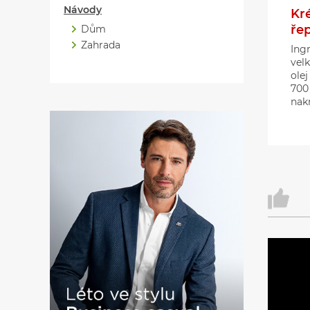
Návody
Kr
ře
Dům
Zahrada
Ing
velk
olej
700
nakr