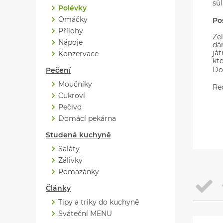
sůl
Polévky
Omáčky
Po
Přílohy
Ze
Nápoje
dá
já
Konzervace
kt
Do
Pečení
Moučníky
Re
Cukroví
Pečivo
Domácí pekárna
Studená kuchyně
Saláty
Zálivky
Pomazánky
Články
Tipy a triky do kuchyně
Sváteční MENU