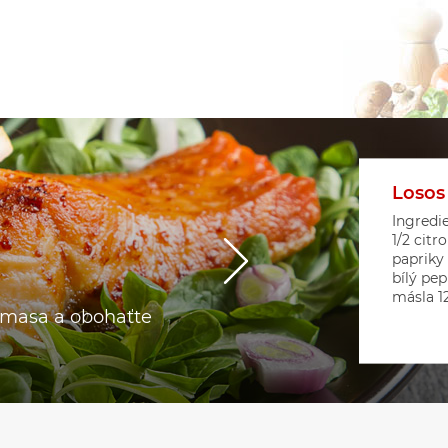
Losos
Květá
Srdíč
Ingredie
1/2 citr
papriky
bílý pep
másla 12 
o masa a obohaťte