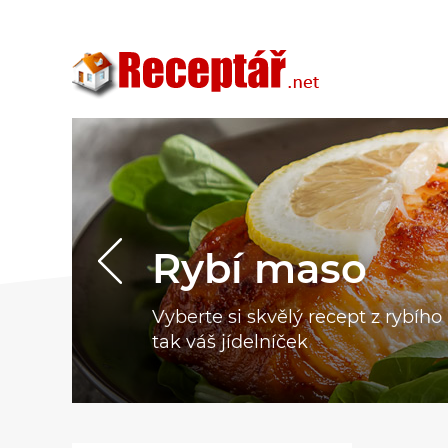
Rybí maso
Vyberte si skvělý recept z rybíh
tak váš jídelníček