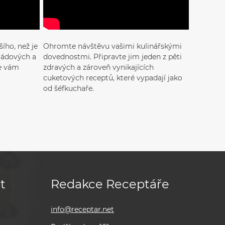
ího, než je
Ohromte návštěvu vašimi kulinářskými
ládových a
dovednostmi. Připravte jim jeden z pěti
se vám
zdravých a zároveň vynikajících
cuketových receptů, které vypadají jako
od šéfkuchaře.
t
Redakce Receptáře
info@receptar.net