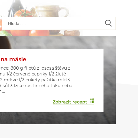
 na másle
kové placičky s houbami
kové muffiny
nce: 800 g filetů z lososa šťávu z
onu 1/2 červené papriky 1/2 žluté
 2 mrkve 1/2 cukety pažitka mletý
ř sůl 3 lžíce rostlinného tuku nebo
...
Zobrazit recept