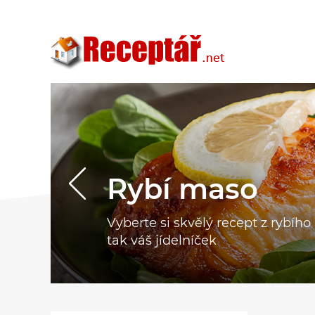
Rybí maso
Vyberte si skvělý recept z rybíh
tak váš jídelníček