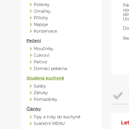
Polévky
Pá
op
Omáčky
sk
Přílohy
Ut
Nápoje
Do
Konzervace
Re
Pečení
Moučníky
Cukroví
Pečivo
Domácí pekárna
Studená kuchyně
Saláty
Zálivky
Pomazánky
Články
Tipy a triky do kuchyně
Le
Sváteční MENU