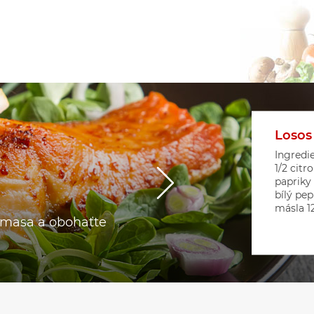
Losos
Květá
Srdíč
Ingredie
1/2 citr
papriky
bílý pep
másla 12 
o masa a obohaťte