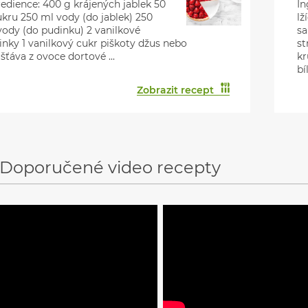
redience: 400 g krájených jablek 50
In
ukru 250 ml vody (do jablek) 250
lž
vody (do pudinku) 2 vanilkové
sa
inky 1 vanilkový cukr piškoty džus nebo
st
 šťáva z ovoce dortové ...
kr
bí
Zobrazit recept
Doporučené video recepty