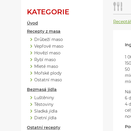
KATEGORIE
Receptá
Úvod
Recepty z masa
Drůbeží maso
In
Vepřové maso
Hovězí maso
1 
Rybí maso
150
Mleté maso
50
Mořské plody
ml
Ostatní maso
ml
Bezmasá jídla
Nál
Luštěniny
6 
4 d
Těstoviny
ce
Sladká jídla
no
Dietní jídla
Po
Ostatní recepty