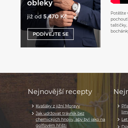
Potěšte 
pochoutk
taštičky
bochánk
Nejnovější recepty
Nejn
Kvašáky z jižní Moravy
Při
li
Jak udržovat trávník bez
chemických hnojiv, aby byl jako na
Let
golfovém hřišti
Dýň