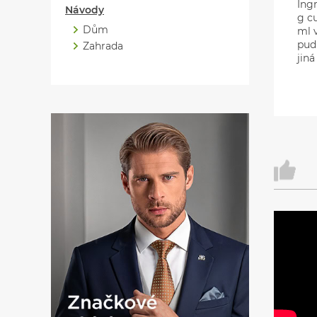
Ing
Návody
g c
Dům
ml 
pud
Zahrada
jiná