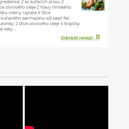
gredience: 2 ks kuřecích prsou 2
íce olivového oleje 2 hlavy římského
látu cherry rajčata 4 lžíce
rouhaného parmazánu sůl pepř Na
utonky: 2 lžíce olivového oleje 4 krajíčky
lé veky ...
Zobrazit recept