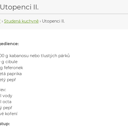
Utopenci II.
ř
›
Studená kuchyně
›
Utopenci II.
gedience:
000 g kabanosu nebo tlustých párků
 g cibule
 g feferonek
etá paprika
etý pepř
ev:
dl vody
l octa
lý pepř
vé koření
stup: