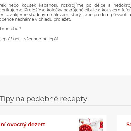
rek nebo kousek kabanosu rozkrojíme po délce a nedokro
aprikujeme. Proložíme kolečky nakrájené cibule a kouskem fef
lenic. Zalijeme studeným nálevem, který jsme předem převařili
opence necháme v chladu proležet.
brou chuť!
ceptář.net – všechno nejlepší
Tipy na podobné recepty
tní ovocný dezert
S