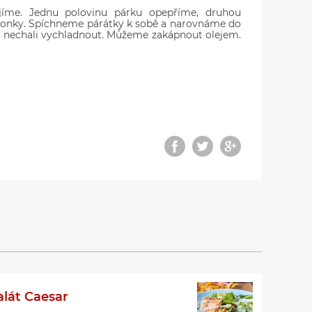
jíme. Jednu polovinu párku opepříme, druhou
eronky. Spíchneme párátky k sobě a narovnáme do
 a nechali vychladnout. Můžeme zakápnout olejem.
alát Caesar