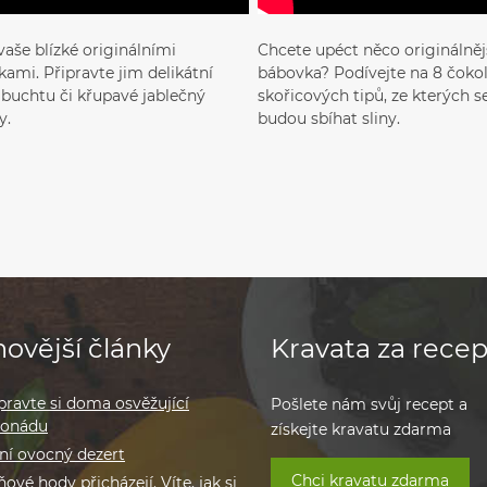
vaše blízké originálními
Chcete upéct něco originálnějš
ami. Připravte jim delikátní
bábovka? Podívejte na 8 čoko
, buchtu či křupavé jablečný
skořicových tipů, ze kterých 
y.
budou sbíhat sliny.
ovější články
Kravata za recep
pravte si doma osvěžující
Pošlete nám svůj recept a
monádu
získejte kravatu zdarma
ní ovocný dezert
Chci kravatu zdarma
ové hody přicházejí. Víte, jak si