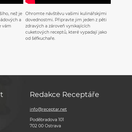
ího, než je
Ohromte návštěvu vašimi kulinářskými
ládových a
dovednostmi. Připravte jim jeden z pěti
se vám
zdravých a zároveň vynikajících
cuketových receptů, které vypadají jako
od šéfkuchaře.
t
Redakce Receptáře
info@receptar.net
Poděbradova 101
702 00 Ostrava