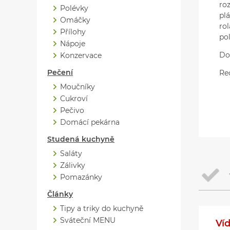
ro
Polévky
pl
Omáčky
ro
Přílohy
po
Nápoje
Do
Konzervace
Pečení
Re
Moučníky
Cukroví
Pečivo
Domácí pekárna
Studená kuchyně
Saláty
Zálivky
Pomazánky
Články
Tipy a triky do kuchyně
Sváteční MENU
Ví