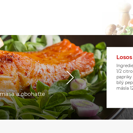
Losos
Květá
Srdíč
Ingredie
1/2 citr
papriky
bílý pep
másla 12 
o masa a obohaťte