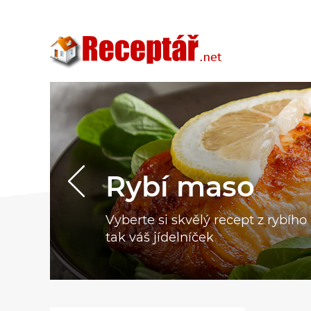
Rybí maso
Vyberte si skvělý recept z rybíh
tak váš jídelníček