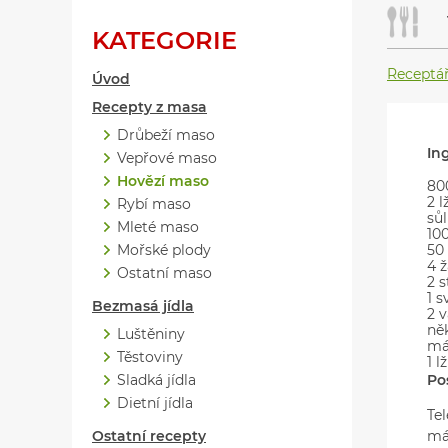
KATEGORIE
Receptá
Úvod
Recepty z masa
Drůbeží maso
In
Vepřové maso
Hovězí maso
80
2 l
Rybí maso
sůl
Mleté maso
10
Mořské plody
50 
4 
Ostatní maso
2 
1 s
Bezmasá jídla
2 v
něk
Luštěniny
má
Těstoviny
1 
Sladká jídla
Po
Dietní jídla
Te
Ostatní recepty
má