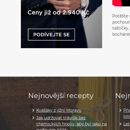
Potěšte 
pochoutk
taštičky
bochánk
Nejnovější recepty
Nejn
Kvašáky z jižní Moravy
Při
li
Jak udržovat trávník bez
chemických hnojiv, aby byl jako na
Let