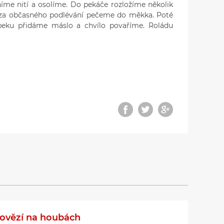
me nití a osolíme. Do pekáče rozložíme několik
a za občasného podlévání pečeme do měkka. Poté
peku přidáme máslo a chvílo povaříme. Roládu
ovězí na houbách