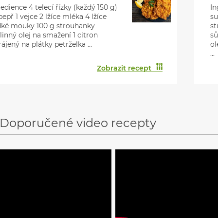
edience 4 telecí řízky (každý 150 g)
In
pepř 1 vejce 2 lžíce mléka 4 lžíce
s
dké mouky 100 g strouhanky
st
linný olej na smažení 1 citron
sů
ájený na plátky petrželka ...
ol
...
Zobrazit recept
Doporučené video recepty