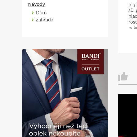
Návody
Ingr
sůl 
Dům
hla
Zahrada
rost
nakr