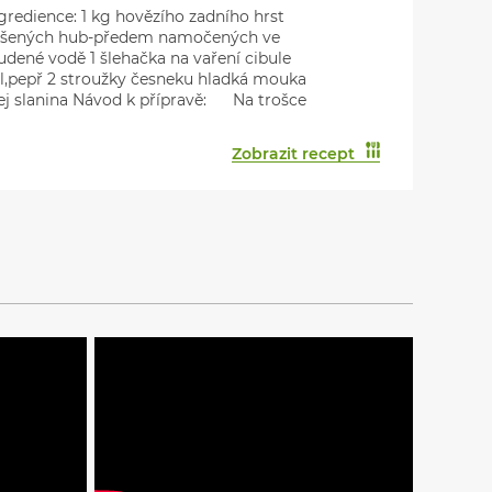
gredience: 1 kg hovězího zadního hrst
ušených hub-předem namočených ve
udené vodě 1 šlehačka na vaření cibule
l,pepř 2 stroužky česneku hladká mouka
ej slanina Návod k přípravě: Na trošce
Zobrazit recept