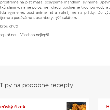
zprostřeme na plát masa, posypeme mandlemi svineme. Upevní
átků slaniny, na ně položíme roládu, podlijeme trochou vody 
ládu vyjmeme, odstraníme niť a nakrájíme na plátky. Do vý
lijeme a podáváme s brambory, rýží, salátem.
brou chuť!
ceptář.net – Všechno nejlepší
Tipy na podobné recepty
deňský řízek
H