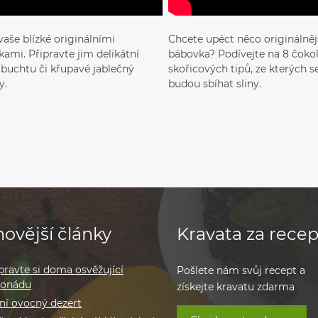
vaše blízké originálními
Chcete upéct něco originálnějš
ami. Připravte jim delikátní
bábovka? Podívejte na 8 čoko
, buchtu či křupavé jablečný
skořicových tipů, ze kterých 
y.
budou sbíhat sliny.
ovější články
Kravata za recep
pravte si doma osvěžující
Pošlete nám svůj recept a
monádu
získejte kravatu zdarma
ní ovocný dezert