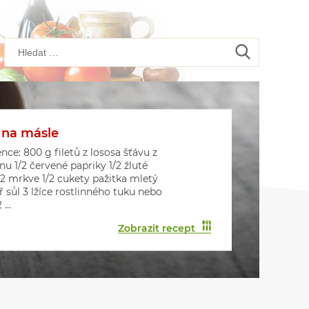
 na másle
kové placičky s houbami
kové muffiny
nce: 800 g filetů z lososa šťávu z
onu 1/2 červené papriky 1/2 žluté
 2 mrkve 1/2 cukety pažitka mletý
ř sůl 3 lžíce rostlinného tuku nebo
...
Zobrazit recept