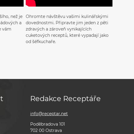
ího, než je
Ohromte návštěvu vašimi kulinářskými
ládových a
dovednostmi. Připravte jim jeden z pěti
se vám
zdravých a zároveň vynikajících
cuketových receptů, které vypadají jako
od šéfkuchaře.
t
Redakce Receptáře
info@receptar.net
Poděbradova 101
702 00 Ostrava