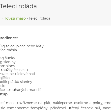
Telecí roláda
ř
›
Hovězí maso
›
Telecí roláda
gredience:
0 g telecí plece nebo kýty
žíce másla
0 g šunky
g slaniny
žampióny
stroužky česneku
vazek petrželové nati
ajíčka
olik plátků slaniny
slo
lžíce strouhaných mandlí
stup:
lecí maso rozřízneme na plát, naklepeme, osolíme a pokryjeme
sle osmahneme žampióny, přidámei utřený česnek, sůl, nasek