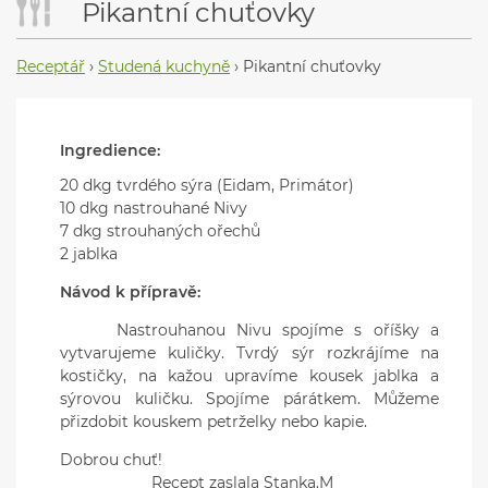
Pikantní chuťovky
Receptář
›
Studená kuchyně
›
Pikantní chuťovky
Ingredience:
20 dkg tvrdého sýra (Eidam, Primátor)
10 dkg nastrouhané Nivy
7 dkg strouhaných ořechů
2 jablka
Návod k přípravě:
Nastrouhanou Nivu spojíme s oříšky a
vytvarujeme kuličky. Tvrdý sýr rozkrájíme na
kostičky, na kažou upravíme kousek jablka a
sýrovou kuličku. Spojíme párátkem. Můžeme
přizdobit kouskem petrželky nebo kapie.
Dobrou chuť!
Recept zaslala Stanka.M