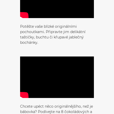
Potěšte vaše blízké originálními
pochoutkami. Připravte jim delikátní
taštičky, buchtu či křupavé jablečný
bochánky.
Chcete upéct něco originálnějšího, než je
bábovka? Podívejte na 8 čokoládových a