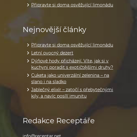
Připravte si doma osvěžující limonádu
Nejnovější články
Připravte si doma osvěžující limonádu
Letní ovocný dezert
Dýňové hody přicházejí. Víte, jak si v
kuchyni poradit s exotičtějšími druhy?
Cuketa jako univerzální zelenina – na
slano i na sladko
Jablečný elixír – zatočí s přebytečnými
kily, a navíc posílí imunitu
Redakce Receptáře
info@receptar.net