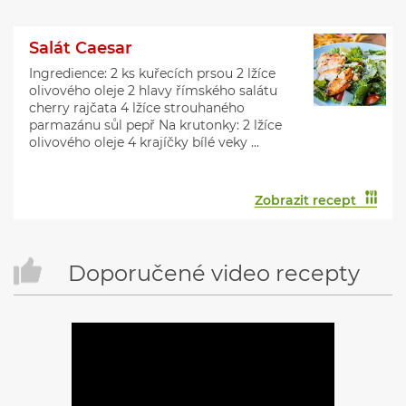
Salát Caesar
Ingredience: 2 ks kuřecích prsou 2 lžíce
olivového oleje 2 hlavy římského salátu
cherry rajčata 4 lžíce strouhaného
parmazánu sůl pepř Na krutonky: 2 lžíce
olivového oleje 4 krajíčky bílé veky ...
Zobrazit recept
Doporučené video recepty