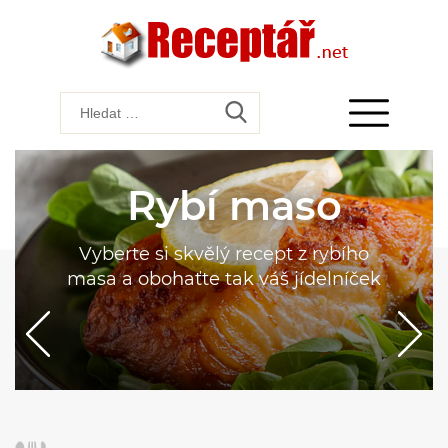
Rybí maso
Vyberte si skvělý recept z rybího
masa a obohaťte tak váš jídelníček