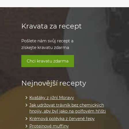
Kravata za recept
Pošlete nám svůj recept a
získejte kravatu zdarma
Chci kravatu zdarma
Nejnovější recepty
Kvašáky z jižní Moravy
Jak udržovat trávník bez chemických
hnojiv, aby byl jako na golfovém hřišti
Krémová polévka z červené řepy
Proteinové muffiny