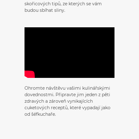
skořicových tipů, ze kterých se vám
budou sbíhat sliny.
Ohromte návštěvu vašimi kulinářskými
dovednostmi. Připravte jim jeden z pěti
zdravých a zároveň vynikajících
cuketových receptů, které vypadají jako
od šéfkuchaře.