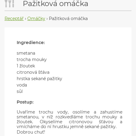
Pažitková omáčka
Receptář
›
Omáčky
›
Pažitková omáčka
Ingredience:
smetana
trocha mouky
1 žloutek
citronová šťáva
hrstka sekané pažitky
voda
sůl
Postup:
Uvaříme trochu vody, osolíme a zahustíme
smetanou, v níž rozkvedláme trochu mouky a
žloutek. Okyselíme citronovou šťávou a
vmícháme do ní hrustku jemně sekané pažitky.
Dobrou chuť!