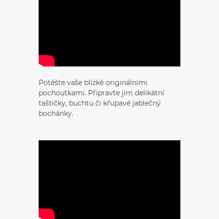
Potěšte vaše blízké originálními
pochoutkami. Připravte jim delikátní
taštičky, buchtu či křupavé jablečný
bochánky.