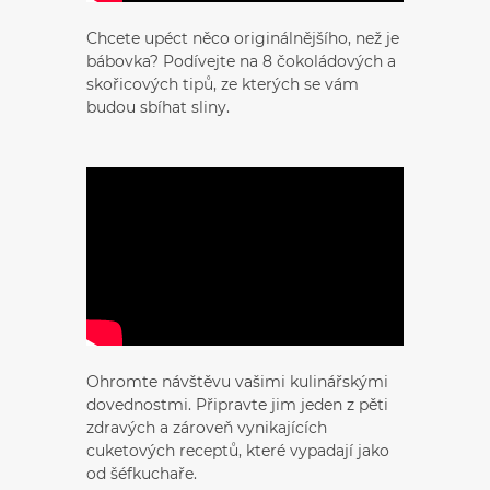
Chcete upéct něco originálnějšího, než je
bábovka? Podívejte na 8 čokoládových a
skořicových tipů, ze kterých se vám
budou sbíhat sliny.
Ohromte návštěvu vašimi kulinářskými
dovednostmi. Připravte jim jeden z pěti
zdravých a zároveň vynikajících
cuketových receptů, které vypadají jako
od šéfkuchaře.