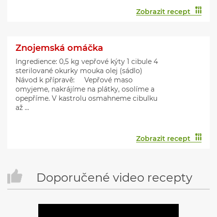
Zobrazit recept
Znojemská omáčka
Ingredience: 0,5 kg vepřové kýty 1 cibule 4
sterilované okurky mouka olej (sádlo)
Návod k přípravě: Vepřové maso
omyjeme, nakrájíme na plátky, osolíme a
opepříme. V kastrolu osmahneme cibulku
až ...
Zobrazit recept
Doporučené video recepty