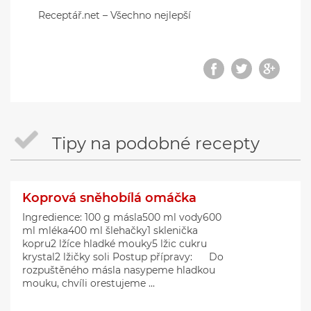
Receptář.net – Všechno nejlepší
Tipy na podobné recepty
Koprová sněhobílá omáčka
Ingredience: 100 g másla500 ml vody600
ml mléka400 ml šlehačky1 sklenička
kopru2 lžíce hladké mouky5 lžic cukru
krystal2 lžičky soli Postup přípravy: Do
rozpuštěného másla nasypeme hladkou
mouku, chvíli orestujeme ...