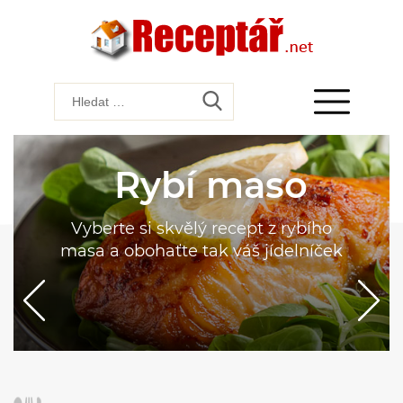
Rybí maso
Vyberte si skvělý recept z rybího
masa a obohaťte tak váš jídelníček