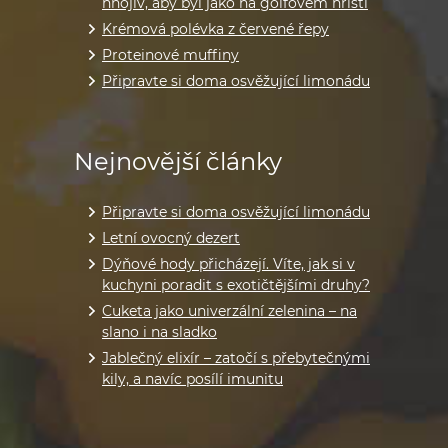
hnojiv, aby byl jako na golfovém hřišti
Krémová polévka z červené řepy
Proteinové muffiny
Připravte si doma osvěžující limonádu
Nejnovější články
Připravte si doma osvěžující limonádu
Letní ovocný dezert
Dýňové hody přicházejí. Víte, jak si v
kuchyni poradit s exotičtějšími druhy?
Cuketa jako univerzální zelenina – na
slano i na sladko
Jablečný elixír – zatočí s přebytečnými
kily, a navíc posílí imunitu