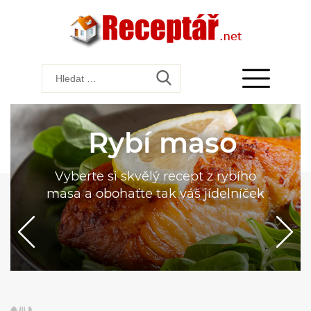
Rybí maso
Vyberte si skvělý recept z rybího
masa a obohaťte tak váš jídelníček