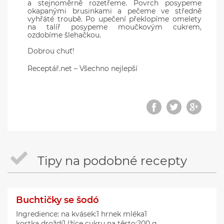
a stejnoměrně rozetřeme. Povrch posypeme
okapanými brusinkami a pečeme ve středně
vyhřáté troubě. Po upečení překlopíme omelety
na talíř posypeme moučkovým cukrem,
ozdobíme šlehačkou.
Dobrou chuť!
Receptář.net – Všechno nejlepší
Tipy na podobné recepty
Buchtičky se šodó
Ingredience: na kvásek:1 hrnek mléka1
kostka droždí1 lžíce cukru na těsto:200 g