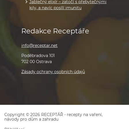
Jablečný elixír – zatočí s přebytečnými
kily, a navíc posílí imunitu
Redakce Receptáře
info@receptar.net
Poděbradova 101
702 00 Ostrava
Zásady ochrany osobních údajů
Copyright © 2026 RECEPTÁŘ - recepty na vaření,
návody pro dům a zahradu