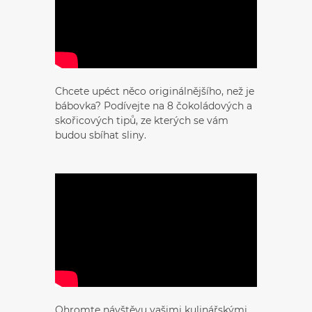
Chcete upéct něco originálnějšího, než je
bábovka? Podívejte na 8 čokoládových a
skořicových tipů, ze kterých se vám
budou sbíhat sliny.
Ohromte návštěvu vašimi kulinářskými