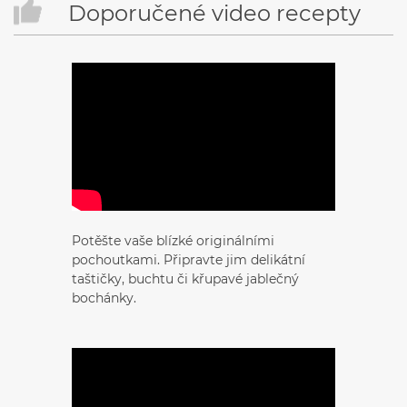
Doporučené video recepty
Potěšte vaše blízké originálními
pochoutkami. Připravte jim delikátní
taštičky, buchtu či křupavé jablečný
bochánky.