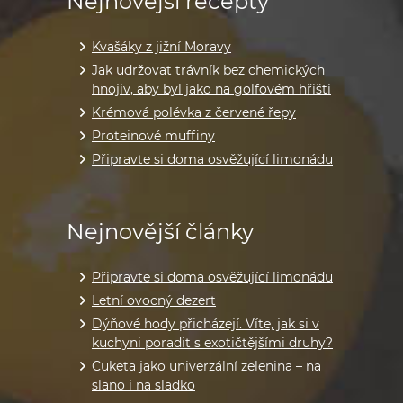
Nejnovější recepty
Kvašáky z jižní Moravy
Jak udržovat trávník bez chemických
hnojiv, aby byl jako na golfovém hřišti
Krémová polévka z červené řepy
Proteinové muffiny
Připravte si doma osvěžující limonádu
Nejnovější články
Připravte si doma osvěžující limonádu
Letní ovocný dezert
Dýňové hody přicházejí. Víte, jak si v
kuchyni poradit s exotičtějšími druhy?
Cuketa jako univerzální zelenina – na
slano i na sladko