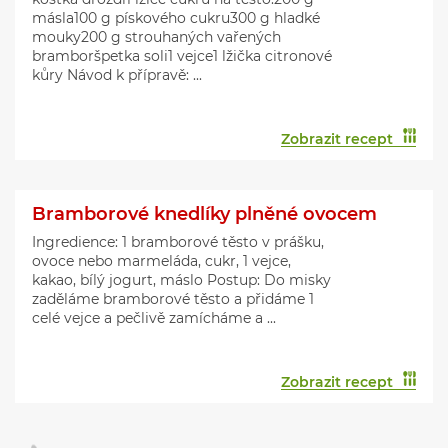
másla100 g pískového cukru300 g hladké
mouky200 g strouhaných vařených
bramboršpetka soli1 vejce1 lžička citronové
kůry Návod k přípravě: ...
Zobrazit recept
Bramborové knedlíky plněné ovocem
Ingredience: 1 bramborové těsto v prášku,
ovoce nebo marmeláda, cukr, 1 vejce,
kakao, bílý jogurt, máslo Postup: Do misky
zaděláme bramborové těsto a přidáme 1
celé vejce a pečlivě zamícháme a ...
Zobrazit recept