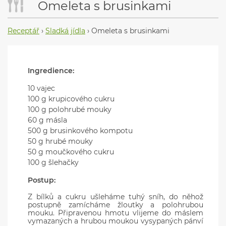
Omeleta s brusinkami
Receptář
›
Sladká jídla
›
Omeleta s brusinkami
Ingredience:
10 vajec
100 g krupicového cukru
100 g polohrubé mouky
60 g másla
500 g brusinkového kompotu
50 g hrubé mouky
50 g moučkového cukru
100 g šlehačky
Postup:
Z bílků a cukru ušleháme tuhý sníh, do něhož
postupně zamícháme žloutky a polohrubou
mouku. Připravenou hmotu vlijeme do máslem
vymazaných a hrubou moukou vysypaných pánví