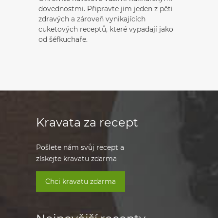
dovednostmi. Připravte jim jeden z pěti
zdravých a zároveň vynikajících
cuketových receptů, které vypadají jako
od šéfkuchaře.
Kravata za recept
Pošlete nám svůj recept a
získejte kravatu zdarma
Chci kravatu zdarma