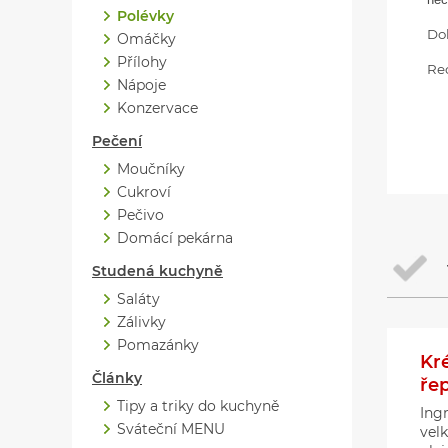
Polévky
Do
Omáčky
Přílohy
Rec
Nápoje
Konzervace
Pečení
Moučníky
Cukroví
Pečivo
Domácí pekárna
Studená kuchyně
Saláty
Zálivky
Pomazánky
Kr
Články
ře
Tipy a triky do kuchyně
Ing
Sváteční MENU
velk