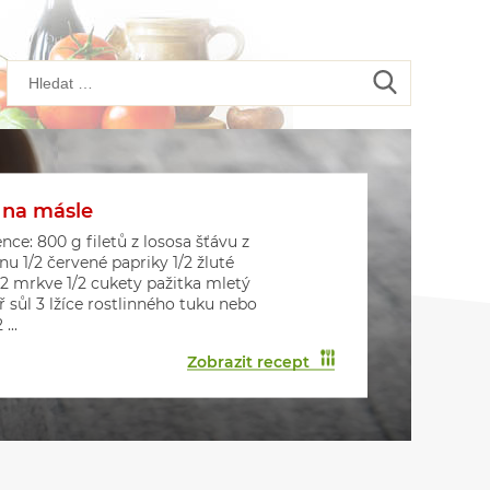
 na másle
kové placičky s houbami
kové muffiny
nce: 800 g filetů z lososa šťávu z
onu 1/2 červené papriky 1/2 žluté
 2 mrkve 1/2 cukety pažitka mletý
ř sůl 3 lžíce rostlinného tuku nebo
...
Zobrazit recept