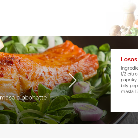
Losos
Květá
Srdíč
Ingredie
1/2 citr
papriky
bílý pep
másla 12 
o masa a obohaťte