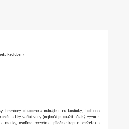
šek, kedluben)
ky, brambory oloupeme a nakrájíme na kostičky, kedluben
věma litry vařící vody (nejlepší je použít nějaký vývar z
a mouky, osolíme, opepříme, přidáme kopr a petrželku a