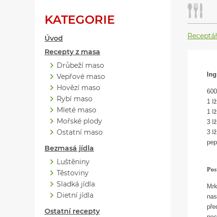
KATEGORIE
Receptá
Úvod
Recepty z masa
Drůbeží maso
Ing
Vepřové maso
Hovězí maso
600
Rybí maso
1 l
Mleté maso
1 l
Mořské plody
3 l
Ostatní maso
3 l
pep
Bezmasá jídla
Luštěniny
Pos
Těstoviny
Sladká jídla
Mrk
Dietní jídla
nas
pře
Ostatní recepty
nec