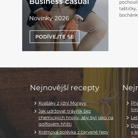
pochoutk
taštičky
bochánk
Nejnovější recepty
Nejn
Kvašáky z jižní Moravy
Při
li
Jak udržovat trávník bez
chemických hnojiv, aby byl jako na
Let
golfovém hřišti
Dýň
Krémová polévka z červené řepy
v k