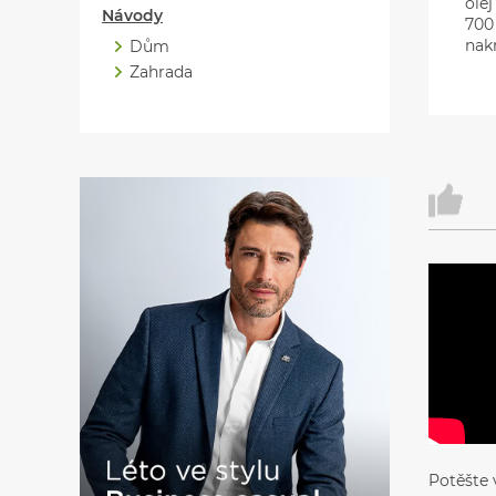
olej
Návody
700
nakr
Dům
Zahrada
Potěšte 