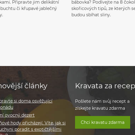
ami. Připravte jim delikátní
bábovka? Podívejte na 8 čoko
, buchtu či křupavé jablečný
skořicových tipů, ze kterých 
y.
budou sbíhat sliny.
ovější články
Kravata za recep
pravte si doma osvěžující
Pošlete nám svůj recept a
monádu
získejte kravatu zdarma
ní ovocný dezert
Chci kravatu zdarma
ové hody přicházejí. Víte, jak si
uchyni poradit s exotičtějšími