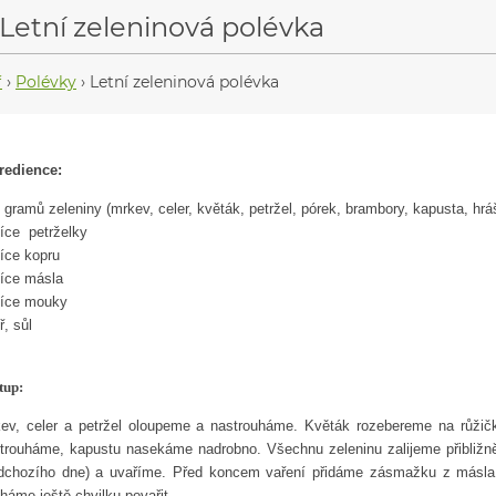
Letní zeleninová polévka
ř
›
Polévky
›
Letní zeleninová polévka
redience:
 gramů zeleniny (mrkev, celer, květák, petržel, pórek, brambory, kapusta, hrá
žíce petrželky
žíce kopru
žíce másla
žíce mouky
ř, sůl
tup:
ev, celer a petržel oloupeme a nastrouháme. Květák rozebereme na růžič
trouháme, kapustu nasekáme nadrobno. Všechnu zeleninu zalijeme přibližně d
dchozího dne) a uvaříme. Před koncem vaření přidáme zásmažku z másla 
háme ještě chvilku povařit.