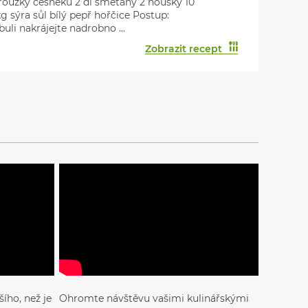
roužky česneku 2 dl smetany 2 housky 10
g sýra sůl bílý pepř hořčice Postup:
buli nakrájejte nadrobno ...
Zobrazit recept
ího, než je
Ohromte návštěvu vašimi kulinářskými