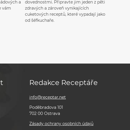
ládových a
dovednostmi. Připravte jim jeden z pěti
se vám
zdravých a zároveň vynikajících
cuketových receptů, které vypadají jako
od šéfkuchaře.
t
Redakce Receptáře
info@receptar.net
Poděbradova 101
702 00 Ostrava
Zásady ochrany osobních údajů