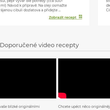
 sůl, pepř vývar dle potřeby (cca 500–
st
 ml) Návod k přípravě: Na oleji osmažte
dk
ájenou cibuli dozlatova a přidejte ...
Ci
Zobrazit recept
Doporučené video recepty
vaše blízké originálními
Chcete upéct něco originálnějš