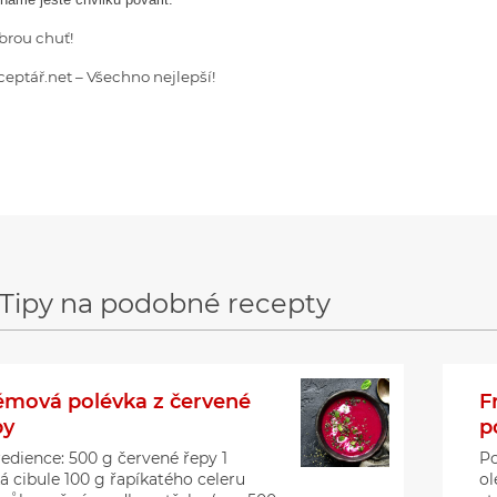
brou chuť!
eptář.net – Všechno nejlepší!
Tipy na podobné recepty
émová polévka z červené
F
py
p
redience: 500 g červené řepy 1
Po
á cibule 100 g řapíkatého celeru
ol