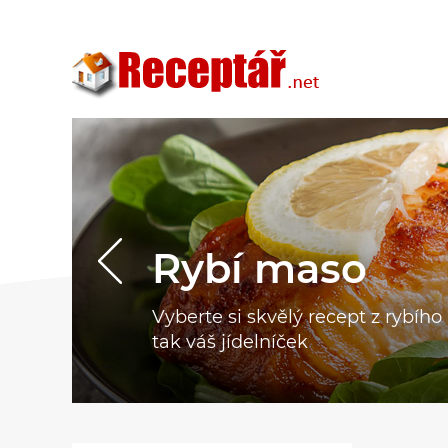
Rybí maso
Vyberte si skvělý recept z rybíh
tak váš jídelníček