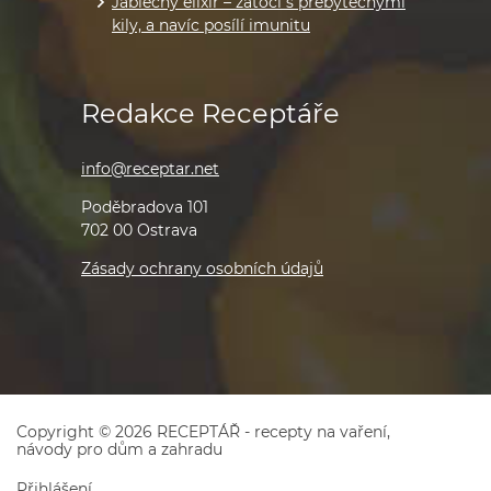
Jablečný elixír – zatočí s přebytečnými
kily, a navíc posílí imunitu
Redakce Receptáře
info@receptar.net
Poděbradova 101
702 00 Ostrava
Zásady ochrany osobních údajů
Copyright © 2026 RECEPTÁŘ - recepty na vaření,
návody pro dům a zahradu
Přihlášení