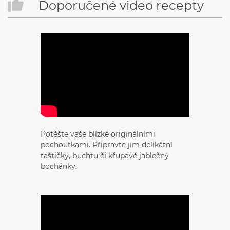
Doporučené video recepty
Potěšte vaše blízké originálními
pochoutkami. Připravte jim delikátní
taštičky, buchtu či křupavé jablečný
bochánky.