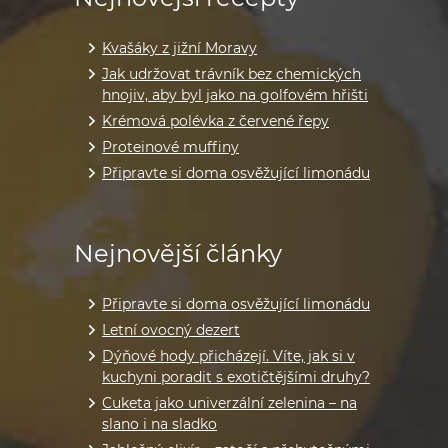
Kvašáky z jižní Moravy
Jak udržovat trávník bez chemických
hnojiv, aby byl jako na golfovém hřišti
Krémová polévka z červené řepy
Proteinové muffiny
Připravte si doma osvěžující limonádu
Nejnovější články
Připravte si doma osvěžující limonádu
Letní ovocný dezert
Dýňové hody přicházejí. Víte, jak si v
kuchyni poradit s exotičtějšími druhy?
Cuketa jako univerzální zelenina – na
slano i na sladko