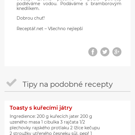
podléváme vodou. Podáváme s bramborovým
knedlíkem.
Dobrou chuť!
Receptář.net – Všechno nejlepší
Tipy na podobné recepty
Toasty s kuřecími játry
Ingredience: 200 g kuřecích jater 200 g
uzeného masa 1 cibulka 3 rajčata 1/2
plechovky rajského protlaku 2 lžíce kečupu
2 stroužky utřeného česneku sůl, pepř 1