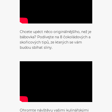
Chcete upéct něco originálnějšího, než je
bábovka? Podívejte na 8 čokoládových a
skořicových tipů, ze kterých se vám
budou sbíhat sliny.
Ohromte návštěvu vašimi kulinářskými