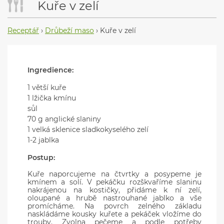
Kuře v zelí
Receptář
›
Drůbeží maso
›
Kuře v zelí
Ingredience:
1 větší kuře
1 lžička kmínu
sůl
70 g anglické slaniny
1 velká sklenice sladkokyselého zelí
1-2 jablka
Postup:
Kuře naporcujeme na čtvrtky a posypeme je
kmínem a solí. V pekáčku rozškvaříme slaninu
nakrájenou na kostičky, přidáme k ní zelí,
oloupané a hrubě nastrouhané jablko a vše
promícháme. Na povrch zelného základu
naskládáme kousky kuřete a pekáček vložíme do
trouby. Zvolna pečeme a podle potřeby