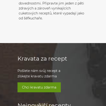
dovednostmi. Připravte jim jeden z pěti
zdravých a zároveň vynikajících
cuketových receptů, které vypadají jako
od šéfkuchaře.
Kravata za recept
Pošlete nám svůj recept a
získejte kravatu zdarma
Chci kravatu zdarma
Nejnovější recepty