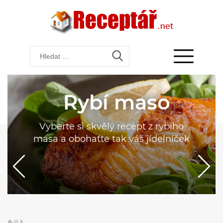
Rybí maso
Vyberte si skvělý recept z rybího
masa a obohaťte tak váš jídelníček