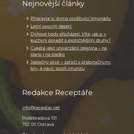
Nejnovější články
Připravte si doma osvěžující limonádu
Letní ovocný dezert
Dýňové hody přicházejí. Víte, jak si v
kuchyni poradit s exotičtějšími druhy?
Cuketa jako univerzální zelenina – na
slano i na sladko
Jablečný elixír – zatočí s přebytečnými
kily, a navíc posílí imunitu
Redakce Receptáře
info@receptar.net
Poděbradova 101
702 00 Ostrava