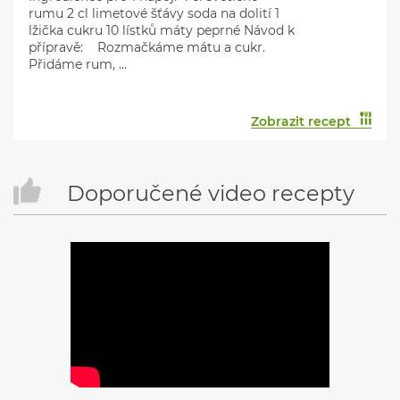
rumu 2 cl limetové šťávy soda na dolití 1
lžička cukru 10 lístků máty peprné Návod k
přípravě: Rozmačkáme mátu a cukr.
Přidáme rum, ...
Zobrazit recept
Doporučené video recepty