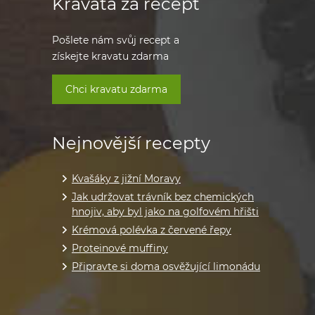
Kravata za recept
Pošlete nám svůj recept a
získejte kravatu zdarma
Chci kravatu zdarma
Nejnovější recepty
Kvašáky z jižní Moravy
Jak udržovat trávník bez chemických
hnojiv, aby byl jako na golfovém hřišti
Krémová polévka z červené řepy
Proteinové muffiny
Připravte si doma osvěžující limonádu