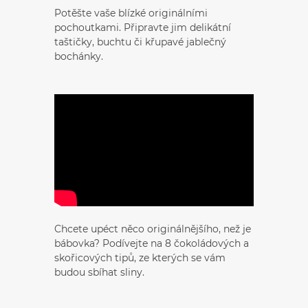
Potěšte vaše blízké originálními
pochoutkami. Připravte jim delikátní
taštičky, buchtu či křupavé jablečný
bochánky.
Chcete upéct něco originálnějšího, než je
bábovka? Podívejte na 8 čokoládových a
skořicových tipů, ze kterých se vám
budou sbíhat sliny.