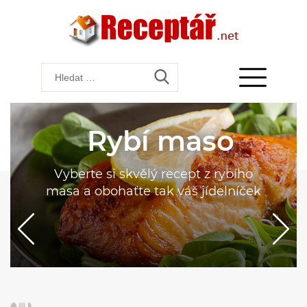
Rybí maso
Vyberte si skvělý recept z rybího
masa a obohaťte tak váš jídelníček