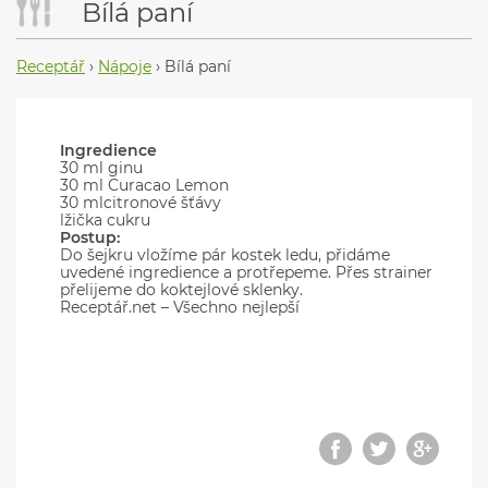
Bílá paní
Receptář
›
Nápoje
›
Bílá paní
Ingredience
30 ml ginu
30 ml Curacao Lemon
30 mlcitronové šťávy
lžička cukru
Postup:
Do šejkru vložíme pár kostek ledu, přidáme
uvedené ingredience a protřepeme. Přes strainer
přelijeme do koktejlové sklenky.
Receptář.net – Všechno nejlepší