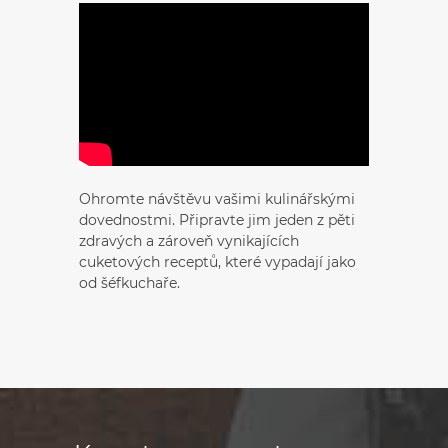
Ohromte návštěvu vašimi kulinářskými
dovednostmi. Připravte jim jeden z pěti
zdravých a zároveň vynikajících
cuketových receptů, které vypadají jako
od šéfkuchaře.