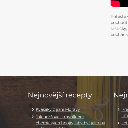
Potěšte 
pochoutk
taštičky
bochánk
Nejnovější recepty
Nejn
Kvašáky z jižní Moravy
Při
li
Jak udržovat trávník bez
chemických hnojiv, aby byl jako na
Let