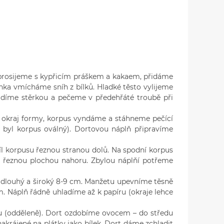
rosijeme s kypřicím práškem a kakaem, přidáme
ka vmícháme sníh z bílků. Hladké těsto vylijeme
adíme stěrkou a pečeme v předehřáté troubě při
kraj formy, korpus vyndáme a stáhneme pečící
y byl korpus oválný). Dortovou náplň připravíme
l korpusu řeznou stranou dolů. Na spodní korpus
u řeznou plochou nahoru. Zbylou náplňí potřeme
 dlouhý a široký 8-9 cm. Manžetu upevníme těsně
 Náplň řádně uhladíme až k papíru (okraje lehce
 (odděleně). Dort ozdobíme ovocem – do středu
krájené na plátky jako bílek. Dort dáme zchladit