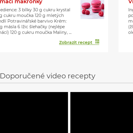
mácí makronky
V
edience: 3 bílky 30 g cukru krystal
In
 g cukru moučka 120 g mletých
po
dlí Potravinářské barvivo Krém:
mo
g másla 6 lžic šlehačky (nejlépe
(ž
ácí) 120 g cukru moučka Maliny, ...
ol
Zobrazit recept
Doporučené video recepty