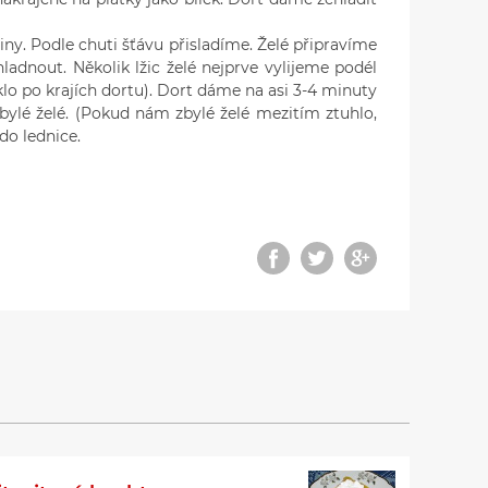
. Podle chuti šťávu přisladíme. Želé připravíme
adnout. Několik lžic želé nejprve vylijeme podél
klo po krajích dortu). Dort dáme na asi 3-4 minuty
zbylé želé. (Pokud nám zbylé želé mezitím ztuhlo,
do lednice.