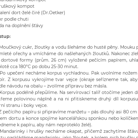
hruškový kompot
alení dort-želé čiré (Dr.Oetker)
kr podle chuti
da na doplnění šťávy
stup:
učkový cukr, žloutky a vodu šleháme do husté pěny. Mouku p
mleté ořechy a vmícháme do našlehaných žloutků. Nakonec zleh
 dortové formy (prům. 26 cm) vyložené pečícím papírem, uhl
plotě cca 180°C po dobu 25-30 minut.
 upečení necháme korpus vychladnou. Pak uvolníme nožem o
pír. Z korpusu vykrojíme tvar vejce (okraje seřízneme tak, ab
dle návodu na obalu – zvolíme přípravu bez másla.
rpus podélně přepůlíme. Na servírovací talíř otočíme jeden dí
třeme polovinou náplně a na ni přitiskneme druhý díl korpus
ní stranu i boky vejce.
pečícího papíru si připravíme manžetu – pás dlouhý asi 80 cm
lem dortu a konce spojíme kancelářskou sponkou nebo kolíčkem.
edneme k papíru, aby nám neproteklo želé).
ndarinky i hrušky necháme okapat, přičemž zachytíme šťávu
rtu naskládáme mandarinky, jako žloutek, a kolem nich hrušky na