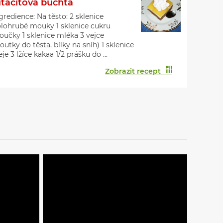
itacitová buchta
gredience: Na těsto: 2 sklenice
lohrubé mouky 1 sklenice cukru
učky 1 sklenice mléka 3 vejce
loutky do těsta, bílky na sníh) 1 sklenice
eje 3 lžíce kakaa 1/2 prášku do ...
Zobrazit recept