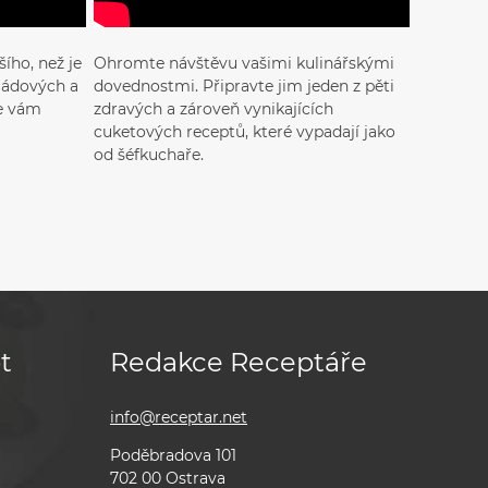
ího, než je
Ohromte návštěvu vašimi kulinářskými
ládových a
dovednostmi. Připravte jim jeden z pěti
se vám
zdravých a zároveň vynikajících
cuketových receptů, které vypadají jako
od šéfkuchaře.
t
Redakce Receptáře
info@receptar.net
Poděbradova 101
702 00 Ostrava