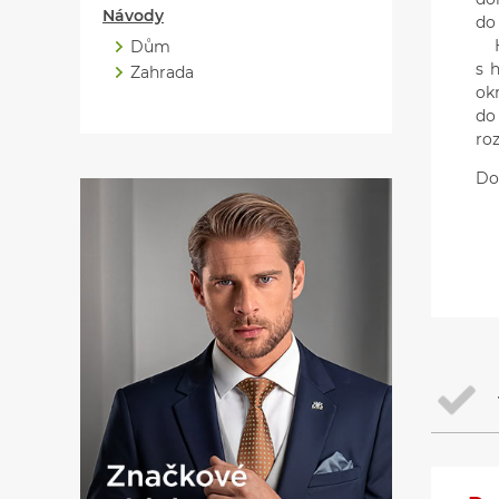
Návody
do 
Hr
Dům
s 
Zahrada
okr
do
ro
Do