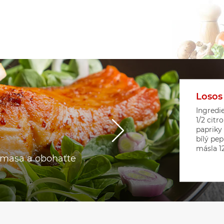
Losos
Květá
Srdíč
Ingredie
1/2 citr
papriky
bílý pep
másla 12 
o masa a obohaťte