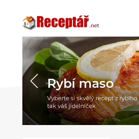
Rybí maso
Vyberte si skvělý recept z rybíh
tak váš jídelníček