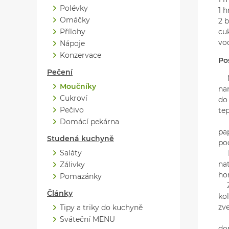
Polévky
1 
Omáčky
2 b
Přílohy
cu
vo
Nápoje
Konzervace
Po
Pečení
Mo
Moučníky
na
Cukroví
do
Pečivo
te
Po
Domácí pekárna
pa
Studená kuchyně
po
Saláty
Ko
na
Zálivky
hor
Pomazánky
Z 
Články
ko
zv
Tipy a triky do kuchyně
Ma
Sváteční MENU
do