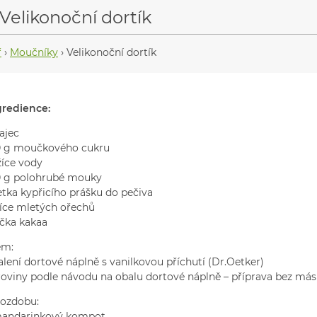
Velikonoční dortík
ř
›
Moučníky
›
Velikonoční dortík
gredience:
ajec
0 g moučkového cukru
žíce vody
0 g polohrubé mouky
etka kypřicího prášku do pečiva
lžíce mletých ořechů
žčka kakaa
ém:
alení dortové náplně s vanilkovou příchutí (Dr.Oetker)
roviny podle návodu na obalu dortové náplně – příprava bez más
 ozdobu:
mandarinkový kompot