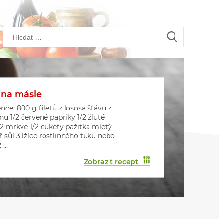
 na másle
kové placičky s houbami
kové muffiny
nce: 800 g filetů z lososa šťávu z
onu 1/2 červené papriky 1/2 žluté
 2 mrkve 1/2 cukety pažitka mletý
ř sůl 3 lžíce rostlinného tuku nebo
...
Zobrazit recept