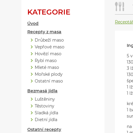
KATEGORIE
Receptá
Úvod
Recepty z masa
Drůbeží maso
In
Vepřové maso
Hovězí maso
5 v
Rybí maso
13
Mleté maso
3 l
Mořské plody
13
šp
Ostatní maso
1 
Bezmasá jídla
1 l
Luštěniny
kr
Těstoviny
1 b
Sladká jídla
su
Dietní jídla
na
Ostatní recepty
1 