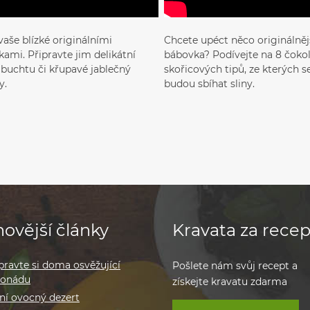
vaše blízké originálními
Chcete upéct něco originálnějš
ami. Připravte jim delikátní
bábovka? Podívejte na 8 čoko
, buchtu či křupavé jablečný
skořicových tipů, ze kterých 
y.
budou sbíhat sliny.
ovější články
Kravata za recep
pravte si doma osvěžující
Pošlete nám svůj recept a
monádu
získejte kravatu zdarma
ní ovocný dezert