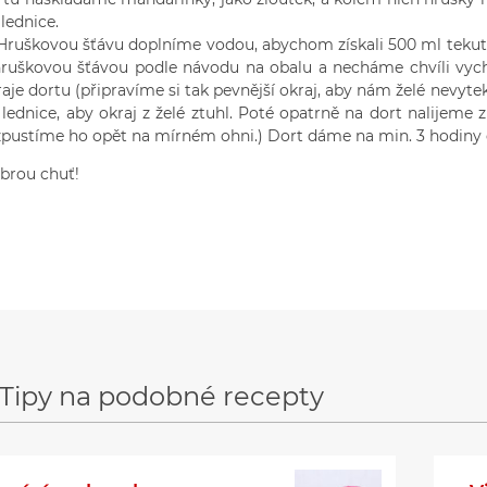
lednice.
uškovou šťávu doplníme vodou, abychom získali 500 ml tekutiny
hruškovou šťávou podle návodu na obalu a necháme chvíli vychl
aje dortu (připravíme si tak pevnější okraj, aby nám želé nevyte
 lednice, aby okraj z želé ztuhl. Poté opatrně na dort nalijeme 
zpustíme ho opět na mírném ohni.) Dort dáme na min. 3 hodiny 
brou chuť!
Tipy na podobné recepty