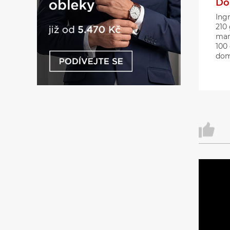
Do
Ingr
210
man
100 
dom