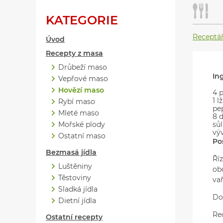
KATEGORIE
Receptá
Úvod
Recepty z masa
Drůbeží maso
In
Vepřové maso
Hovězí maso
4 p
1 l
Rybí maso
pe
Mleté maso
8 
Mořské plody
sůl
vý
Ostatní maso
Po
Bezmasá jídla
Ří
Luštěniny
ob
Těstoviny
va
Sladká jídla
Do
Dietní jídla
Re
Ostatní recepty