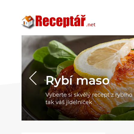
Rybí maso
Vyberte si skvělý recept z rybíh
tak váš jídelníček