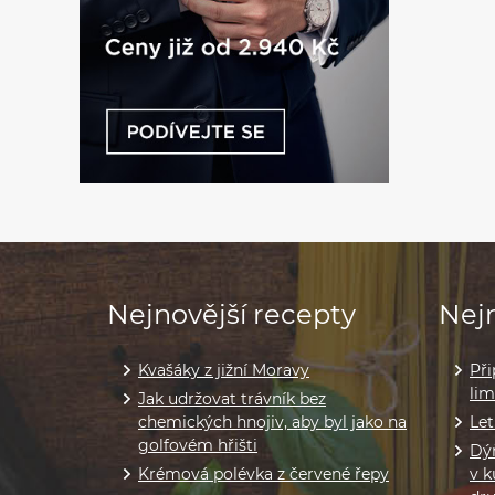
Nejnovější recepty
Nejn
Kvašáky z jižní Moravy
Při
li
Jak udržovat trávník bez
chemických hnojiv, aby byl jako na
Let
golfovém hřišti
Dýň
Krémová polévka z červené řepy
v k