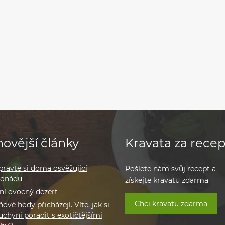
ovější články
Kravata za recep
pravte si doma osvěžující
Pošlete nám svůj recept a
monádu
získejte kravatu zdarma
ní ovocný dezert
Chci kravatu zdarma
ové hody přicházejí. Víte, jak si
uchyni poradit s exotičtějšími