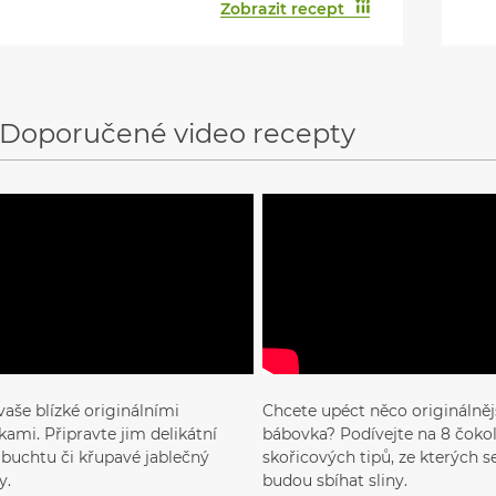
Zobrazit recept
Doporučené video recepty
vaše blízké originálními
Chcete upéct něco originálnějš
ami. Připravte jim delikátní
bábovka? Podívejte na 8 čoko
, buchtu či křupavé jablečný
skořicových tipů, ze kterých 
y.
budou sbíhat sliny.