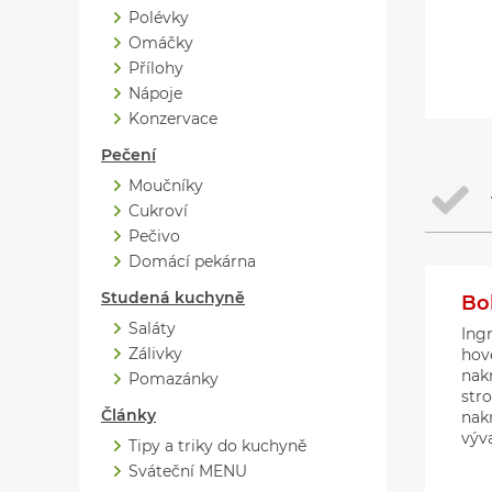
Polévky
Omáčky
Přílohy
Nápoje
Konzervace
Pečení
Moučníky
Cukroví
Pečivo
Domácí pekárna
Studená kuchyně
Bo
Saláty
Ing
Zálivky
hov
nakr
Pomazánky
str
Články
nakr
výva
Tipy a triky do kuchyně
Sváteční MENU