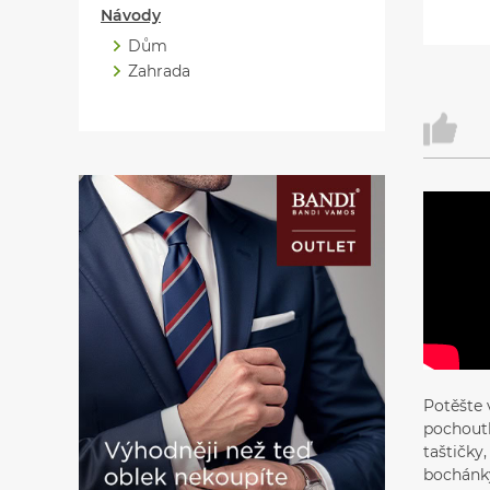
Návody
Dům
Zahrada
Potěšte 
pochoutk
taštičky
bochánk