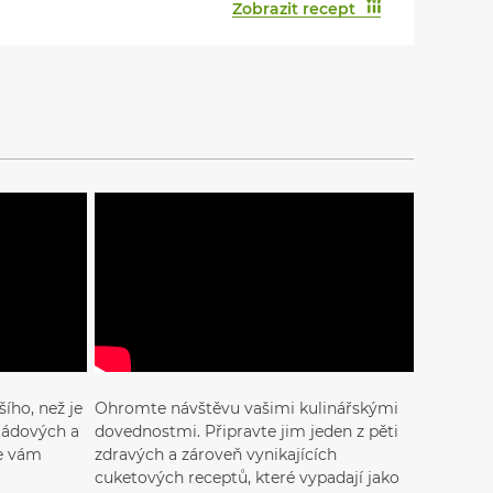
Zobrazit recept
ího, než je
Ohromte návštěvu vašimi kulinářskými
ládových a
dovednostmi. Připravte jim jeden z pěti
se vám
zdravých a zároveň vynikajících
cuketových receptů, které vypadají jako