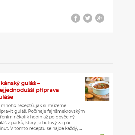
ikánský guláš –
ejjednodušší příprava
uláše
 mnoho receptů, jak si můžeme
ipravit guláš. Počínaje fajnšmekrovským
řením několik hodin až po obyčejný
láš z párků, který je hotový za pár
nut. V tomto receptu se najde každý, ...