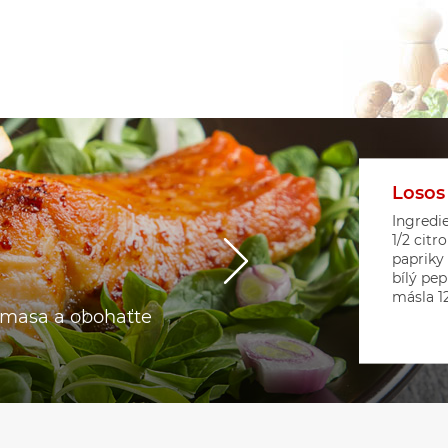
Losos
Květá
Srdíč
Ingredie
1/2 citr
papriky
bílý pep
másla 12 
o masa a obohaťte