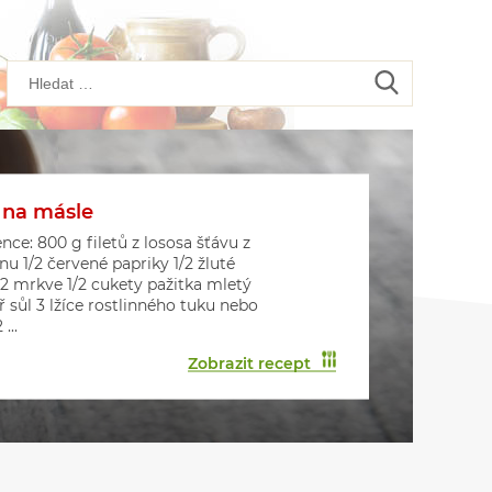
 na másle
kové placičky s houbami
kové muffiny
nce: 800 g filetů z lososa šťávu z
onu 1/2 červené papriky 1/2 žluté
 2 mrkve 1/2 cukety pažitka mletý
ř sůl 3 lžíce rostlinného tuku nebo
...
Zobrazit recept