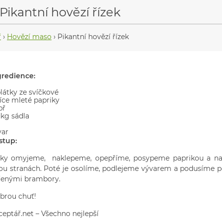
Pikantní hovězí řízek
ř
›
Hovězí maso
›
Pikantní hovězí řízek
gredience:
látky ze svíčkové
žíce mleté papriky
př
dkg sádla
var
stup:
zky omyjeme, naklepeme, opepříme, posypeme paprikou a na
ou stranách. Poté je osolíme, podlejeme vývarem a podusíme 
řenými brambory.
brou chuť!
ceptář.net – Všechno nejlepší