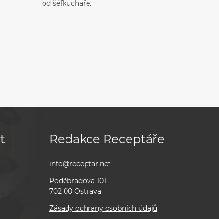
od šéfkuchaře.
t
Redakce Receptáře
info@receptar.net
Poděbradova 101
702 00 Ostrava
Zásady ochrany osobních údajů