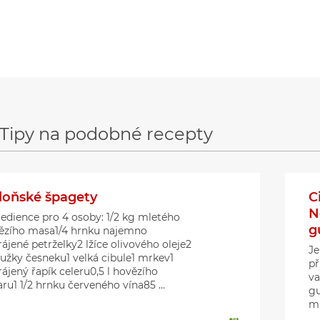
Tipy na podobné recepty
loňské špagety
C
N
redience pro 4 osoby: 1/2 kg mletého
g
ězího masa1/4 hrnku najemno
ájené petrželky2 lžíce olivového oleje2
Je
oužky česneku1 velká cibule1 mrkev1
př
ájený řapík celeru0,5 l hovězího
va
ru1 1/2 hrnku červeného vína85 ...
gu
mi