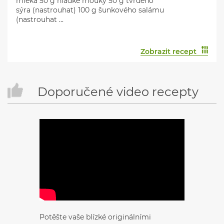
mléka 50 g hladké mouky 50 g tvrdého
sýra (nastrouhat) 100 g šunkového salámu
(nastrouhat ...
Zobrazit recept
Doporučené video recepty
Potěšte vaše blízké originálními