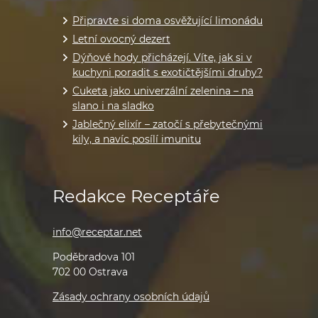
Připravte si doma osvěžující limonádu
Letní ovocný dezert
Dýňové hody přicházejí. Víte, jak si v
kuchyni poradit s exotičtějšími druhy?
Cuketa jako univerzální zelenina – na
slano i na sladko
Jablečný elixír – zatočí s přebytečnými
kily, a navíc posílí imunitu
Redakce Receptáře
info@receptar.net
Poděbradova 101
702 00 Ostrava
Zásady ochrany osobních údajů