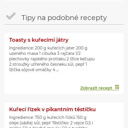
Tipy na podobné recepty
Toasty s kuřecími játry
Ingredience: 200 g kuřecích jater 200 g
uzeného masa 1 cibulka 3 rajčata 1/2
plechovky rajského protlaku 2 lžíce kečupu
2 stroužky utřeného česneku sůl, pepř 1
lžička sójové omáčky 4 ...
Zobrazit recept
Kuřecí řízek v pikantním těstíčku
Ingredience: 750 g kuřecích řízků 150 g
oleje (sádla) sůl, pepř Těstíčko: 2 vejce 0,5 l