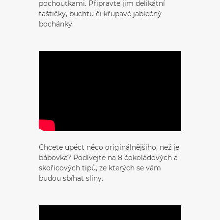
pochoutkami. Připravte jim delikátní
taštičky, buchtu či křupavé jablečný
bochánky.
Chcete upéct něco originálnějšího, než je
bábovka? Podívejte na 8 čokoládových a
skořicových tipů, ze kterých se vám
budou sbíhat sliny.