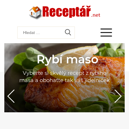
Rybí maso
Vyberte si skvělý recept z rybího
masa a obohaťte tak váš jídelníček