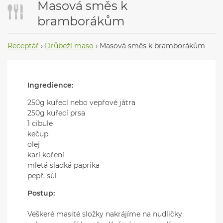
Masová směs k
bramborákům
Receptář
›
Drůbeží maso
›
Masová směs k bramborákům
Ingredience:
250g kuřecí nebo vepřové játra
250g kuřecí prsa
1 cibule
kečup
olej
karí koření
mletá sladká paprika
pepř, sůl
Postup:
Veškeré masité složky nakrájíme na nudličky