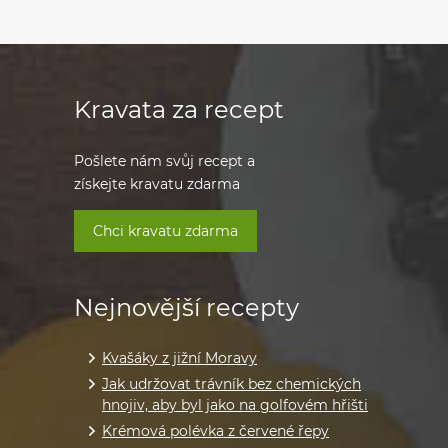
Kravata za recept
Pošlete nám svůj recept a
získejte kravatu zdarma
Chci kravatu zdarma
Nejnovější recepty
Kvašáky z jižní Moravy
Jak udržovat trávník bez chemických
hnojiv, aby byl jako na golfovém hřišti
Krémová polévka z červené řepy