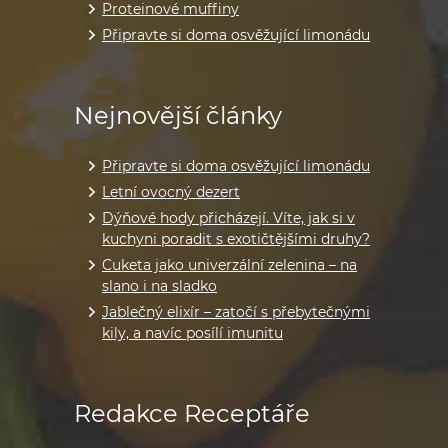
Proteinové muffiny
Připravte si doma osvěžující limonádu
Nejnovější články
Připravte si doma osvěžující limonádu
Letní ovocný dezert
Dýňové hody přicházejí. Víte, jak si v
kuchyni poradit s exotičtějšími druhy?
Cuketa jako univerzální zelenina – na
slano i na sladko
Jablečný elixír – zatočí s přebytečnými
kily, a navíc posílí imunitu
Redakce Receptáře