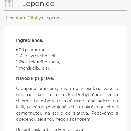
Lepenice
Receptář
›
Přílohy
›
Lepenice
Ingredience:
600 g brambor,
250 g syrového zelí,
1 lžíce tekutého sádla,
1 menší cibule,sůl.
Návod k přípravě:
Oloupané brambory uvaříme v osolené vodě s
trochou kmínu doměkka.Přebytečnou vodu
slijeme, brambory rozmačkáme mačkadlem na
kaši, přidáme pokrájené zelí a nakrájenou cibuli
osmahnutou na sádle do zlatova. Podáváme s
opečenou sekanou nebo kabanosem.
Recept zaslala Jarka Bernatíková