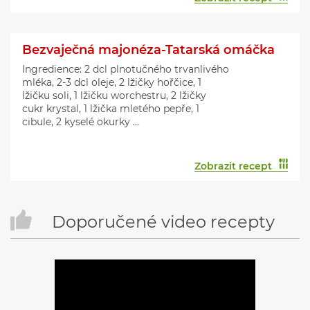
Bezvaječná majonéza-Tatarská omáčka
Ingredience: 2 dcl plnotučného trvanlivého
mléka, 2-3 dcl oleje, 2 lžičky hořčice, 1
lžičku soli, 1 lžičku worchestru, 2 lžičky
cukr krystal, 1 lžička mletého pepře, 1
cibule, 2 kyselé okurky ...
Zobrazit recept
Doporučené video recepty