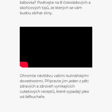
bábovka? Podívejte na 8 čokoládových a
skořicových tipů, ze kterých se vám
budou sbíhat sliny.
Ohromte návštěvu vašimi kulinářskými
dovednostmi. Připravte jim jeden z pěti
zdravých a zároveň vynikajících
cuketových receptů, které vypadají jako
od šéfkuchaře.