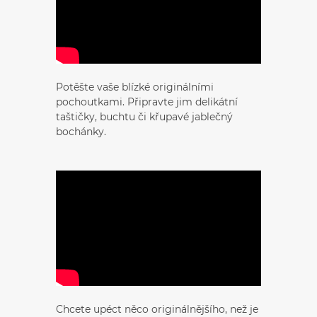
Potěšte vaše blízké originálními
pochoutkami. Připravte jim delikátní
taštičky, buchtu či křupavé jablečný
bochánky.
Chcete upéct něco originálnějšího, než je