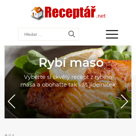
Rybí maso
Vyberte si skvělý recept z rybího
masa a obohaťte tak váš jídelníček