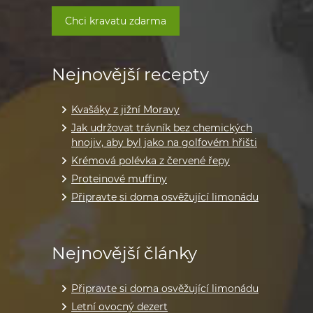
Chci kravatu zdarma
Nejnovější recepty
Kvašáky z jižní Moravy
Jak udržovat trávník bez chemických
hnojiv, aby byl jako na golfovém hřišti
Krémová polévka z červené řepy
Proteinové muffiny
Připravte si doma osvěžující limonádu
Nejnovější články
Připravte si doma osvěžující limonádu
Letní ovocný dezert