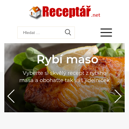
Rybí maso
Vyberte si skvělý recept z rybího
masa a obohaťte tak váš jídelníček