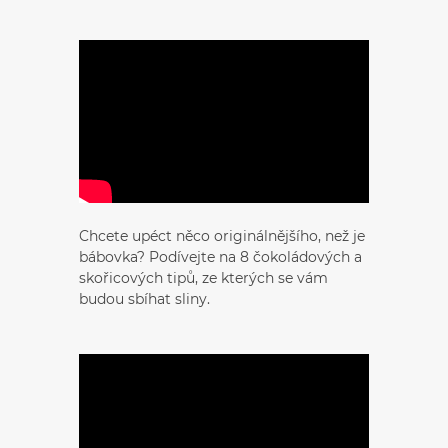
Chcete upéct něco originálnějšího, než je
bábovka? Podívejte na 8 čokoládových a
skořicových tipů, ze kterých se vám
budou sbíhat sliny.