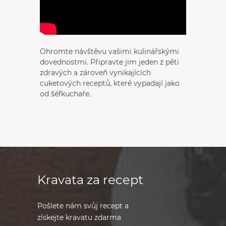
Ohromte návštěvu vašimi kulinářskými
dovednostmi. Připravte jim jeden z pěti
zdravých a zároveň vynikajících
cuketových receptů, které vypadají jako
od šéfkuchaře.
Kravata za recept
Pošlete nám svůj recept a
získejte kravatu zdarma