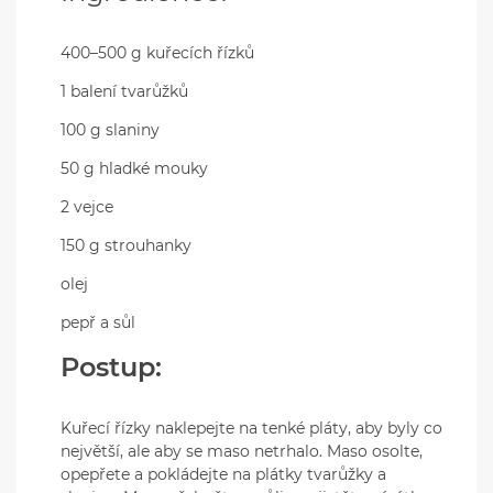
400–500 g kuřecích řízků
1 balení tvarůžků
100 g slaniny
50 g hladké mouky
2 vejce
150 g strouhanky
olej
pepř a sůl
Postup:
Kuřecí řízky naklepejte na tenké pláty, aby byly co
největší, ale aby se maso netrhalo. Maso osolte,
opepřete a pokládejte na plátky tvarůžky a