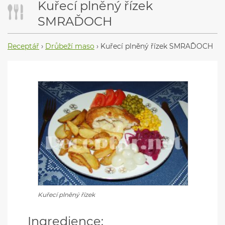
Kuřecí plněný řízek
SMRAĎOCH
Receptář
›
Drůbeží maso
›
Kuřecí plněný řízek SMRAĎOCH
Kuřecí plněný řízek
Ingredience: