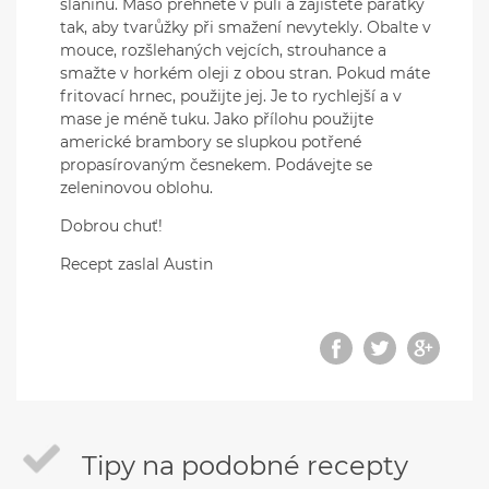
slaninu. Maso přehněte v půli a zajistěte párátky
tak, aby tvarůžky při smažení nevytekly. Obalte v
mouce, rozšlehaných vejcích, strouhance a
smažte v horkém oleji z obou stran. Pokud máte
fritovací hrnec, použijte jej. Je to rychlejší a v
mase je méně tuku. Jako přílohu použijte
americké brambory se slupkou potřené
propasírovaným česnekem. Podávejte se
zeleninovou oblohu.
Dobrou chuť!
Recept zaslal Austin
Tipy na podobné recepty