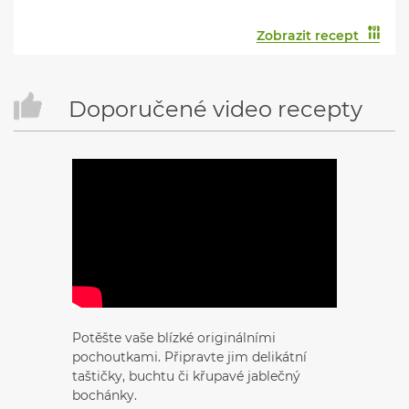
Zobrazit recept
Doporučené video recepty
Potěšte vaše blízké originálními
pochoutkami. Připravte jim delikátní
taštičky, buchtu či křupavé jablečný
bochánky.