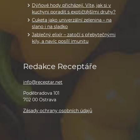
Dýňové hody přicházejí. Víte, jak si v
kuchyni poradit s exotičtějšími druhy?
Cuketa jako univerzální zelenina – na
slano i na sladko
Jablečný elixír – zatočí s přebytečnými
kily, a navíc posílí imunitu
Redakce Receptáře
info@receptar.net
Poděbradova 101
702 00 Ostrava
Zásady ochrany osobních údajů