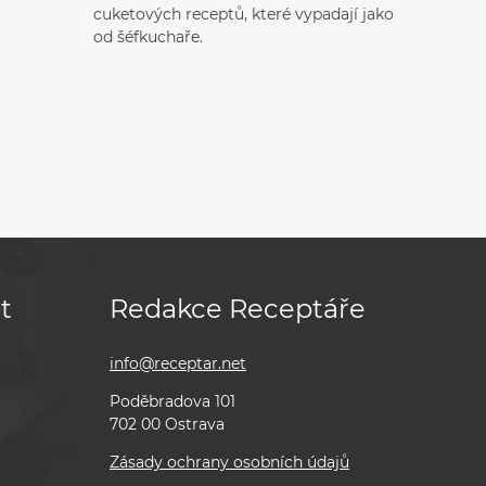
cuketových receptů, které vypadají jako
od šéfkuchaře.
t
Redakce Receptáře
info@receptar.net
Poděbradova 101
702 00 Ostrava
Zásady ochrany osobních údajů