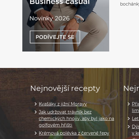
bochánk
Nejnovější recepty
Nejn
Kvašáky z jižní Moravy
Při
li
Jak udržovat trávník bez
chemických hnojiv, aby byl jako na
Let
golfovém hřišti
Dýň
Krémová polévka z červené řepy
v k