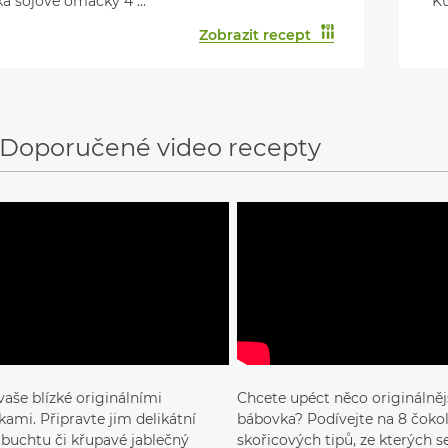
ka sójové omáčky 4 ...
Ku
Zobrazit recept
Doporučené video recepty
vaše blízké originálními
Chcete upéct něco originálnějš
ami. Připravte jim delikátní
bábovka? Podívejte na 8 čoko
, buchtu či křupavé jablečný
skořicových tipů, ze kterých 