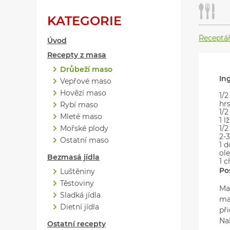
KATEGORIE
Receptá
Úvod
Recepty z masa
Drůbeží maso
In
Vepřové maso
Hovězí maso
1/
hr
Rybí maso
1/2
Mleté maso
1 l
Mořské plody
1/2
2-3
Ostatní maso
1 
ole
Bezmasá jídla
1 c
Po
Luštěniny
Těstoviny
Ma
Sladká jídla
ma
Dietní jídla
př
Na
Ostatní recepty