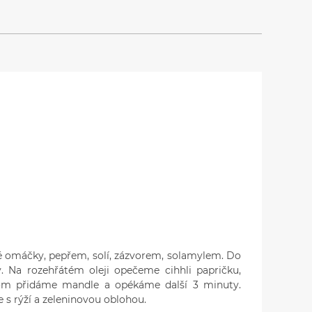
é omáčky, pepřem, solí, zázvorem, solamylem. Do
 Na rozehřátém oleji opečeme cihhli papričku,
om přidáme mandle a opékáme další 3 minuty.
 rýží a zeleninovou oblohou.