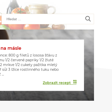
 na másle
kové placičky s houbami
kové muffiny
nce: 800 g filetů z lososa šťávu z
onu 1/2 červené papriky 1/2 žluté
 2 mrkve 1/2 cukety pažitka mletý
ř sůl 3 lžíce rostlinného tuku nebo
...
Zobrazit recept