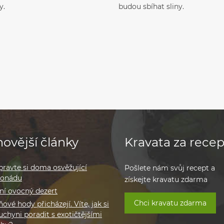
y.
budou sbíhat sliny.
ovější články
Kravata za recep
pravte si doma osvěžující
Pošlete nám svůj recept a
monádu
získejte kravatu zdarma
ní ovocný dezert
Chci kravatu zdarma
ové hody přicházejí. Víte, jak si
uchyni poradit s exotičtějšími