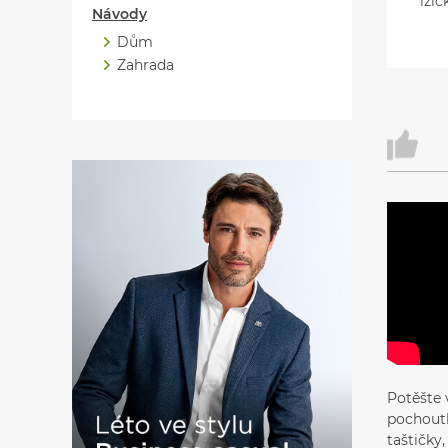
lžič
Návody
Dům
Zahrada
Potěšte 
pochoutk
taštičky