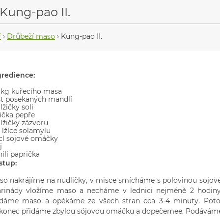
Kung-pao II.
ř
›
Drůbeží maso
›
Kung-pao II.
gredience:
2 kg kuřecího masa
st posekaných mandlí
 lžičky soli
žička pepře
 lžičky zázvoru
 lžíce solamylu
dcl sojové omáčky
j
hili paprička
stup:
so nakrájíme na nudličky, v misce smícháme s polovinou sojov
rinády vložíme maso a necháme v lednici nejméně 2 hodiny.
idáme maso a opékáme ze všech stran cca 3-4 minuty. Pot
konec přidáme zbylou sójovou omáčku a dopečemee. Podáváme s