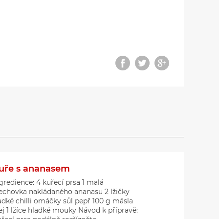
uře s ananasem
gredience: 4 kuřecí prsa 1 malá
echovka nakládaného ananasu 2 lžičky
adké chilli omáčky sůl pepř 100 g másla
ej 1 lžíce hladké mouky Návod k přípravě: