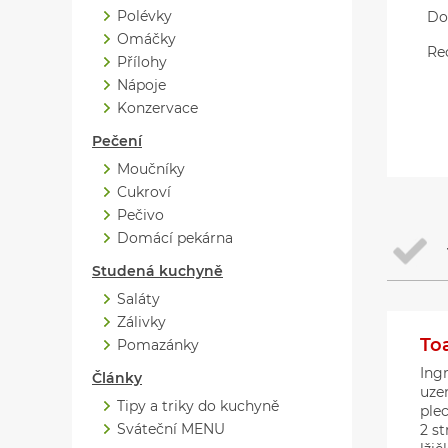
Polévky
Do
Omáčky
Re
Přílohy
Nápoje
Konzervace
Pečení
Moučníky
Cukroví
Pečivo
Domácí pekárna
Studená kuchyně
Saláty
Zálivky
Toa
Pomazánky
Ing
Články
uzen
Tipy a triky do kuchyně
ple
Sváteční MENU
2 st