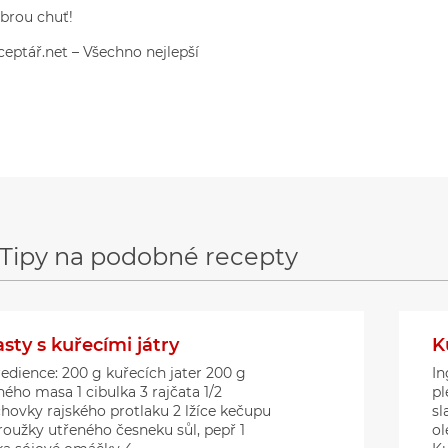
brou chuť!
ceptář.net – Všechno nejlepší
Tipy na podobné recepty
sty s kuřecími játry
K
redience: 200 g kuřecích jater 200 g
In
ého masa 1 cibulka 3 rajčata 1/2
pl
chovky rajského protlaku 2 lžíce kečupu
sl
roužky utřeného česneku sůl, pepř 1
ol