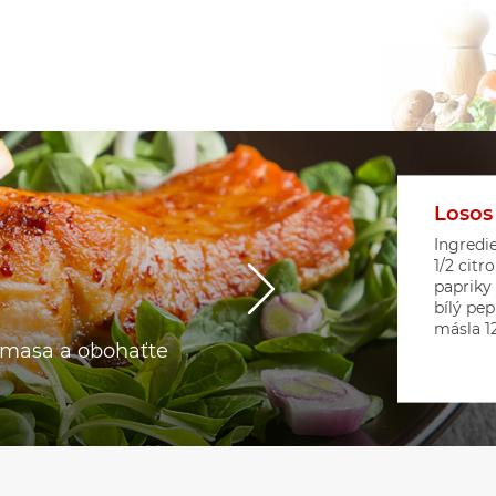
Losos
Květá
Srdíč
Ingredie
1/2 citr
papriky
bílý pep
másla 12 
o masa a obohaťte