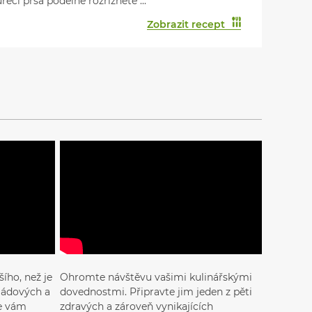
řecí prsa podélně rozřízněte ...
Zobrazit recept
ího, než je
Ohromte návštěvu vašimi kulinářskými
ládových a
dovednostmi. Připravte jim jeden z pěti
se vám
zdravých a zároveň vynikajících