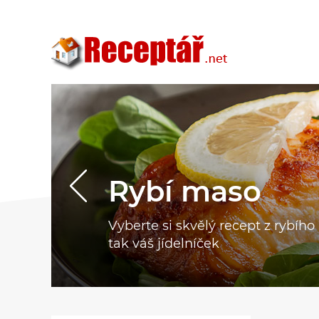
Rybí maso
Vyberte si skvělý recept z rybíh
tak váš jídelníček