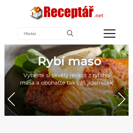
Rybí maso
Vyberte si skvělý recept z rybího
masa a obohaťte tak váš jídelníček