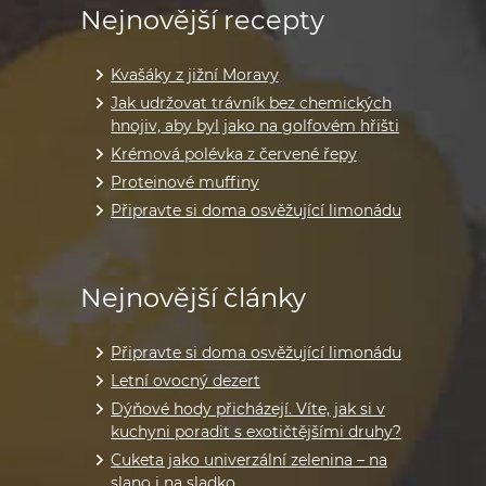
Nejnovější recepty
Kvašáky z jižní Moravy
Jak udržovat trávník bez chemických
hnojiv, aby byl jako na golfovém hřišti
Krémová polévka z červené řepy
Proteinové muffiny
Připravte si doma osvěžující limonádu
Nejnovější články
Připravte si doma osvěžující limonádu
Letní ovocný dezert
Dýňové hody přicházejí. Víte, jak si v
kuchyni poradit s exotičtějšími druhy?
Cuketa jako univerzální zelenina – na
slano i na sladko