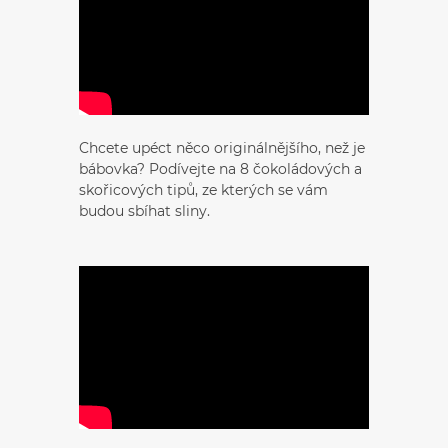
Chcete upéct něco originálnějšího, než je
bábovka? Podívejte na 8 čokoládových a
skořicových tipů, ze kterých se vám
budou sbíhat sliny.