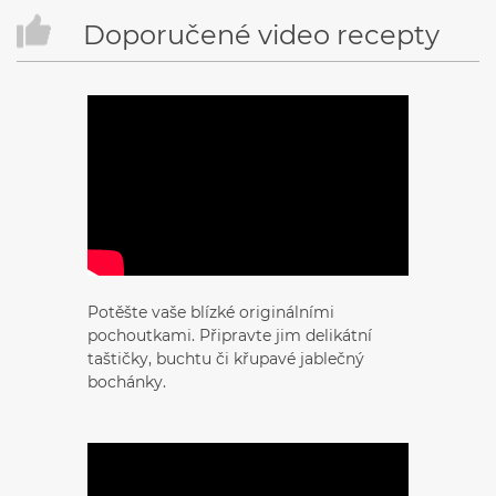
Doporučené video recepty
Potěšte vaše blízké originálními
pochoutkami. Připravte jim delikátní
taštičky, buchtu či křupavé jablečný
bochánky.