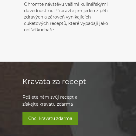
Ohromte návštěvu vašimi kulinářskými
dovednostmi. Připravte jim jeden z pěti
zdravých a zároveň vynikajících
cuketových receptů, které vypadají jako
od šéfkuchaře.
Kravata za recept
Pošlete nám svůj recept a
získejte kravatu zdarma
Chci kravatu zdarma