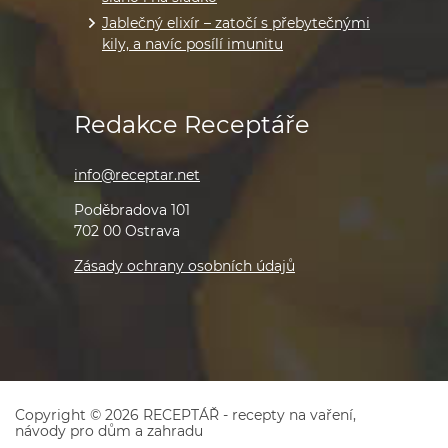
Jablečný elixír – zatočí s přebytečnými
kily, a navíc posílí imunitu
Redakce Receptáře
info@receptar.net
Poděbradova 101
702 00 Ostrava
Zásady ochrany osobních údajů
Copyright © 2026 RECEPTÁŘ - recepty na vaření,
návody pro dům a zahradu