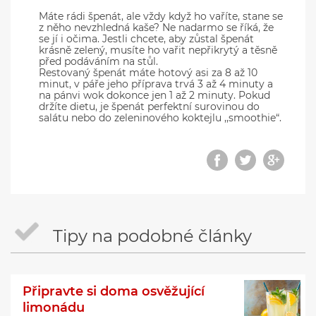
Máte rádi špenát, ale vždy když ho vaříte, stane se
z něho nevzhledná kaše? Ne nadarmo se říká, že
se jí i očima. Jestli chcete, aby zůstal špenát
krásně zelený, musíte ho vařit nepřikrytý a těsně
před podáváním na stůl.
Restovaný špenát máte hotový asi za 8 až 10
minut, v páře jeho příprava trvá 3 až 4 minuty a
na pánvi wok dokonce jen 1 až 2 minuty. Pokud
držíte dietu, je špenát perfektní surovinou do
salátu nebo do zeleninového koktejlu ,,smoothie“.
Tipy na podobné články
Připravte si doma osvěžující
limonádu