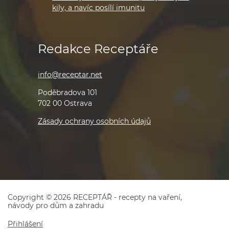
kily, a navíc posílí imunitu
Redakce Receptáře
info@receptar.net
Poděbradova 101
702 00 Ostrava
Zásady ochrany osobních údajů
Copyright © 2026 RECEPTÁŘ - recepty na vaření,
návody pro dům a zahradu
Přihlášení