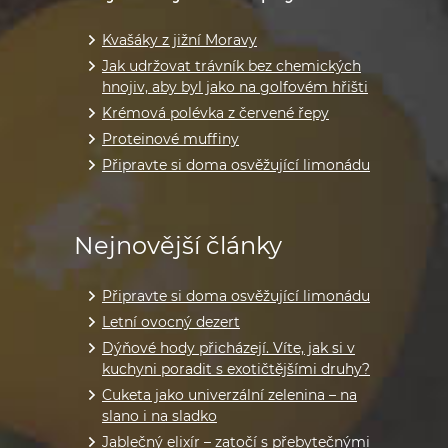
Kvašáky z jižní Moravy
Jak udržovat trávník bez chemických
hnojiv, aby byl jako na golfovém hřišti
Krémová polévka z červené řepy
Proteinové muffiny
Připravte si doma osvěžující limonádu
Nejnovější články
Připravte si doma osvěžující limonádu
Letní ovocný dezert
Dýňové hody přicházejí. Víte, jak si v
kuchyni poradit s exotičtějšími druhy?
Cuketa jako univerzální zelenina – na
slano i na sladko
Jablečný elixír – zatočí s přebytečnými