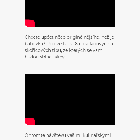
Chcete upéct něco originálnějšího, než je
bábovka? Podívejte na 8 čokoládových a
skořicových tipů, ze kterých se vám
budou sbíhat sliny.
Ohromte návštěvu vašimi kulinářskými