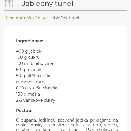
Jablečný tunel
Receptář
›
Moučníky
›
Jablečný tunel
Ingredience:
400 g jablek
100 g cukru
100 ml bílého vína
50 g rozinek
50 g bílého máku
rumové aróma
600 g starší vánočky
150 g másla
2-3 vanilkové cukry
Postup:
Oloupaná, jadřinců zbavená jablka pokrájíme na
malé kousky a udusíme spolu s cukrem, vínem,
mletým mákem a rozinkami. Pak stříkneme