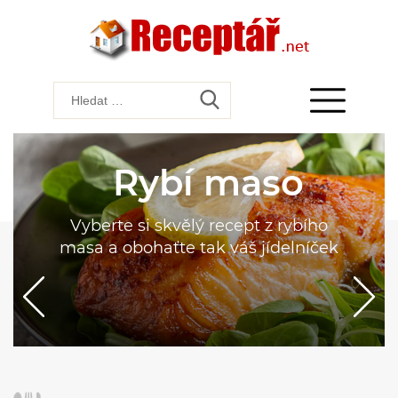
Rybí maso
Vyberte si skvělý recept z rybího
masa a obohaťte tak váš jídelníček