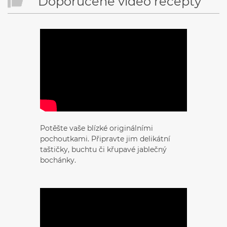
Doporučené video recepty
Potěšte vaše blízké originálními
pochoutkami. Připravte jim delikátní
taštičky, buchtu či křupavé jablečný
bochánky.