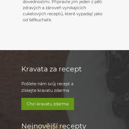
dovednostmi. Připravte jim jeden z pěti
zdravých a zároveň vynikajících
cuketových receptů, které vypadají jako
od šéfkuchaře.
Kravata za recept
Pošlete nám svůj recept a
získejte kravatu zdarma
Chci kravatu zdarma
Nejnovější recepty