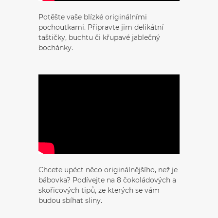
Potěšte vaše blízké originálními
pochoutkami. Připravte jim delikátní
taštičky, buchtu či křupavé jablečný
bochánky.
Chcete upéct něco originálnějšího, než je
bábovka? Podívejte na 8 čokoládových a
skořicových tipů, ze kterých se vám
budou sbíhat sliny.