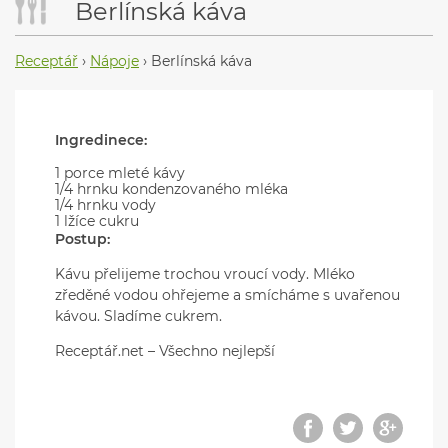
Berlínská káva
Receptář
›
Nápoje
›
Berlínská káva
Ingredinece:
1 porce mleté kávy
1/4 hrnku kondenzovaného mléka
1/4 hrnku vody
1 lžíce cukru
Postup:
Kávu přelijeme trochou vroucí vody. Mléko
zředěné vodou ohřejeme a smícháme s uvařenou
kávou. Sladíme cukrem.
Receptář.net – Všechno nejlepší