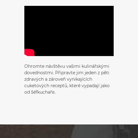
Ohromte návštěvu vašimi kulinářskými
dovednostmi. Připravte jim jeden z pěti
zdravých a zároveň vynikajících
cuketových receptů, které vypadají jako
od šéfkuchaře.