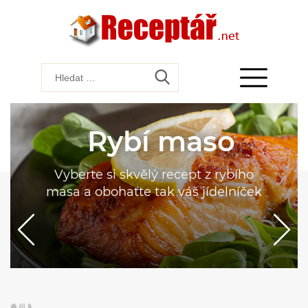
Rybí maso
Vyberte si skvělý recept z rybího
masa a obohaťte tak váš jídelníček