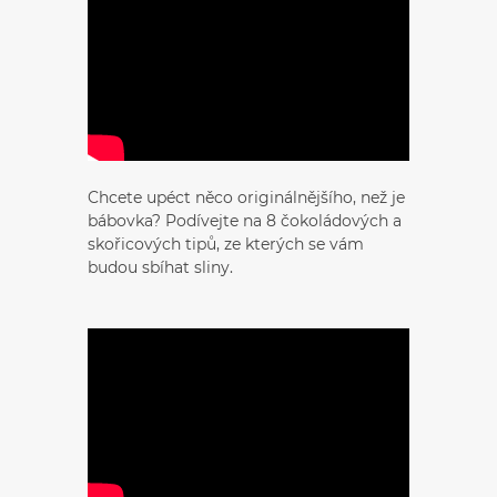
Chcete upéct něco originálnějšího, než je
bábovka? Podívejte na 8 čokoládových a
skořicových tipů, ze kterých se vám
budou sbíhat sliny.