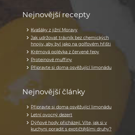
Nejnovější recepty
Kvašáky z jižní Moravy
Jak udržovat trávník bez chemických
hnojiv, aby byl jako na golfovém hřišti
Krémová polévka z červené řepy
Proteinové muffiny
Připravte si doma osvěžující limonádu
Nejnovější články
Připravte si doma osvěžující limonádu
Letní ovocný dezert
Dýňové hody přicházejí. Víte, jak si v
kuchyni poradit s exotičtějšími druhy?