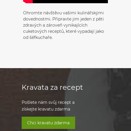
Ohromte návštěvu vašimi kulinářskými
dovednostmi. Připravte jim jeden z pěti
zdravých a zároveň vynikajících
cuketových receptů, které vypadají jako
od šéfkuchaře.
Kravata za recept
Pošlete nám svůj recept a
získejte kravatu zdarma
Chci kravatu zdarma