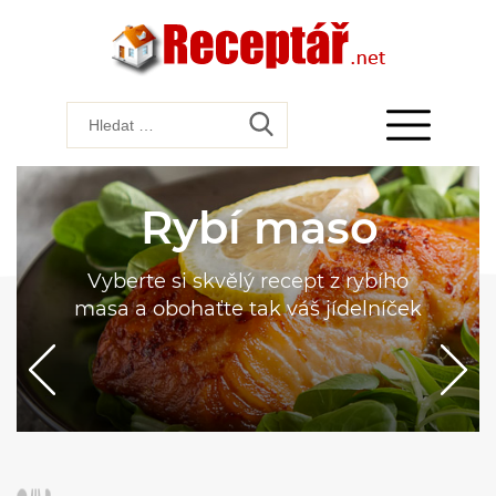
Rybí maso
Vyberte si skvělý recept z rybího
masa a obohaťte tak váš jídelníček