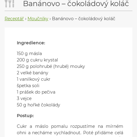
Banánovo – čokoládový koláč
Receptář
›
Moučníky
›
Banánovo – čokoládový koláč
Ingredience:
150 g másla
200 g cukru krystal
250 g polohrubé (hrubé) mouky
2 velké banány
1 vanilkový cukr
špetka soli
1 prášek do pečiva
3 vejce
50 g hořké čokolády
Postup:
Cukr a máslo pomalu rozpustíme na mírném
ohni a necháme vychladnout. Poté přidáme celá