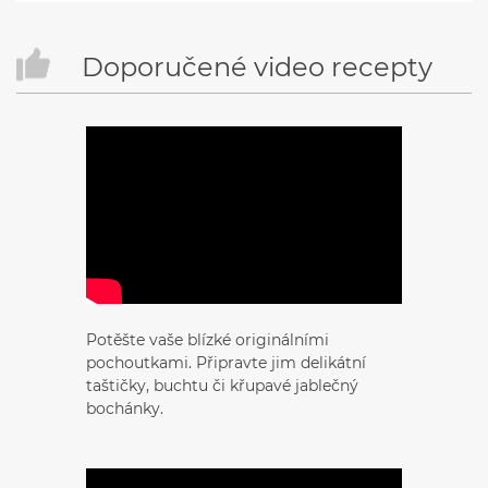
Doporučené video recepty
Potěšte vaše blízké originálními
pochoutkami. Připravte jim delikátní
taštičky, buchtu či křupavé jablečný
bochánky.